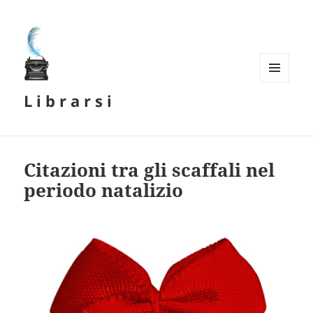
MENU
L i b r a r s i
E
WIDGET
Citazioni tra gli scaffali nel
periodo natalizio