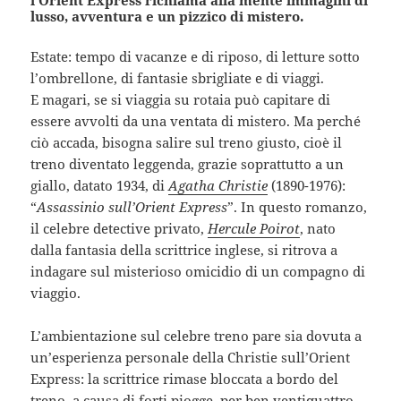
lusso, avventura e un pizzico di mistero.
Estate: tempo di vacanze e di riposo, di letture sotto
l’ombrellone, di fantasie sbrigliate e di viaggi.
E magari, se si viaggia su rotaia può capitare di
essere avvolti da una ventata di mistero. Ma perché
ciò accada, bisogna salire sul treno giusto, cioè il
treno diventato leggenda, grazie soprattutto a un
giallo, datato 1934, di
Agatha Christie
(1890-1976):
“
Assassinio sull’Orient Express
”. In questo romanzo,
il celebre detective privato,
Hercule Poirot
, nato
dalla fantasia della scrittrice inglese, si ritrova a
indagare sul misterioso omicidio di un compagno di
viaggio.
L’ambientazione sul celebre treno pare sia dovuta a
un’esperienza personale della Christie sull’Orient
Express: la scrittrice rimase bloccata a bordo del
treno, a causa di forti piogge, per ben ventiquattro