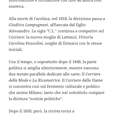
informazione e formazione che fino ad allora non
esisteva.
Alla morte di Carolina, nel 1818, la direzione passa a
Giuditta Lampugnani
, affiancata dal figlio
Alessandro. La sigla “C.L.” continua a comparire sul
Corriere: la nuova moglie di Lattanzi,
Vittoria
Carolina Pozzolini
, sceglie di firmarsi con le stesse
iniziali.
Con il tempo, e soprattutto dopo il 1848, la parte
politica si amplia ulteriormente, mentre nascono
due testate parallele dedicate alle sarte:
Il Corriere
delle Mode
e
La Ricamatrice
. Il Corriere delle Dame
si concentra così sul fermento culturale e politico
che anima Milano, tanto che nel sottotitolo compare
la dicitura “notizie politiche”.
Dopo il 1850, però, la rivista torna a