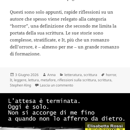
Questi sono solo appunti, rapide riflessioni su un
autore che spesso viene relegato alla categoria
“horror”, una definizione che secondo me limita la
portata della sua scrittura. Le sue storie sono
complesse, stratificate, e It, più che un romanzo
dell’orrore, è – almeno per me – un grande romanzo
di formazione.
Scritto
Autore
Categorie
Tag
3 Giugno 2026
Anna
letteratura
,
scrittura
horror
,
il
It
,
leggere
,
lettura
,
metafore
,
riflessioni sulla scrittura
,
scrittura
,
su Stephen King: riflessioni su “It”
Stephen King
Lascia un commento