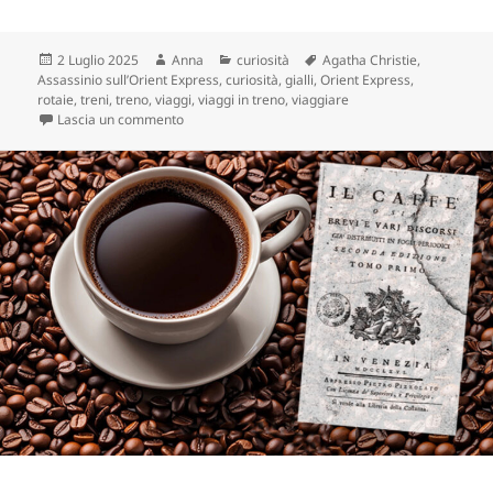
Scritto
Autore
Categorie
Tag
2 Luglio 2025
Anna
curiosità
Agatha Christie
,
il
Assassinio sull’Orient Express
,
curiosità
,
gialli
,
Orient Express
,
rotaie
,
treni
,
treno
,
viaggi
,
viaggi in treno
,
viaggiare
su Sì, viaggiare, ma sull’Orient Express
Lascia un commento