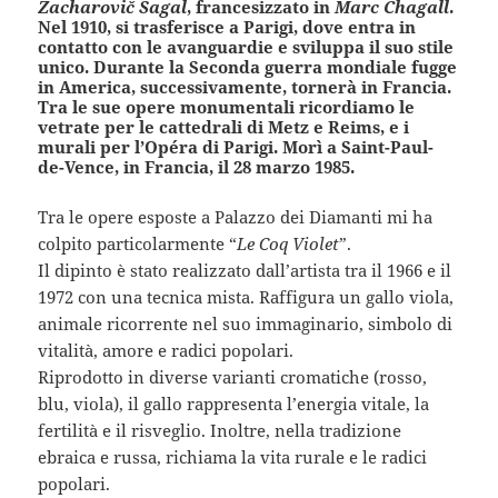
Zacharovič Šagal
, francesizzato in
Marc Chagall
.
Nel 1910, si trasferisce a Parigi, dove entra in
contatto con le avanguardie e sviluppa il suo stile
unico. Durante la Seconda guerra mondiale fugge
in America, successivamente, tornerà in Francia.
Tra le sue opere monumentali ricordiamo le
vetrate per le cattedrali di Metz e Reims, e i
murali per l’Opéra di Parigi. Morì a Saint-Paul-
de-Vence, in Francia, il 28 marzo 1985.
Tra le opere esposte a Palazzo dei Diamanti mi ha
colpito particolarmente “
Le Coq Violet
”.
Il dipinto è stato realizzato dall’artista tra il 1966 e il
1972 con una tecnica mista. Raffigura un gallo viola,
animale ricorrente nel suo immaginario, simbolo di
vitalità, amore e radici popolari.
Riprodotto in diverse varianti cromatiche (rosso,
blu, viola), il gallo rappresenta l’energia vitale, la
fertilità e il risveglio. Inoltre, nella tradizione
ebraica e russa, richiama la vita rurale e le radici
popolari.