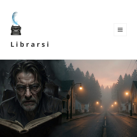
MENU
L i b r a r s i
E
WIDGET