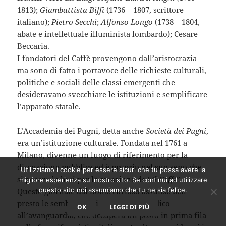
1813);
Giambattista Biffi
(1736 – 1807, scrittore
italiano);
Pietro Secchi
;
Alfonso Longo
(1738 – 1804,
abate e intellettuale illuminista lombardo); Cesare
Beccaria.
I fondatori del Caffè provengono dall’aristocrazia
ma sono di fatto i portavoce delle richieste culturali,
politiche e sociali delle classi emergenti che
desideravano svecchiare le istituzioni e semplificare
l’apparato statale.
L’Accademia dei Pugni, detta anche
Società dei Pugni
,
era un’istituzione culturale. Fondata nel 1761 a
Milano, divenne un luogo di riferimento per la
discussione pubblica ed è proprio nel suo seno che
Utilizziamo i cookie per essere sicuri che tu possa avere la
si posero le basi per la creazione de “
Il Caffè
”.
migliore esperienza sul nostro sito. Se continui ad utilizzare
questo sito noi assumiamo che tu ne sia felice.
Questo giornale dal nome curioso assunse ben
presto le sembianze di un foglio periodico
OK
LEGGI DI PIÙ
all’avanguardia, che occuperà un posto in prima fila