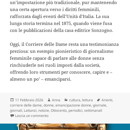
un’impostazione più tradizionale, pur mantenendo
una certa apertura verso i diritti femminili,
rafforzata dagli eventi dell’Unità d’Italia. La sua
lunga storia termina nel 1875, quando viene fusa
con le pubblicazioni della casa editrice Sonzogno.
Oggi, il Corriere delle Dame resta una testimonianza
preziosa: un esempio pionieristico di giornalismo
femminile capace di parlare alle donne senza
rinchiuderle nei ruoli imposti dalla società,
offrendo loro strumenti per conoscere, capire e –
almeno un po’ – emanciparsi.
Scritto
Autore
Categorie
Tag
11 Febbraio 2026
Anna
cultura
,
lettura
Arienti
,
il
corriere delle dame
,
donne
,
emancipazione donne
,
giornale
,
giornali
,
Lattanzi
,
notizie
,
Ottocento
,
periodici
,
settimanali
su Moda, politica ed emancipazione: la sorprenden
Lascia un commento