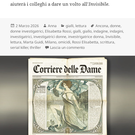
aiuterà i colleghi a dare un volto all’
Invisibile
.
Scritto
Autore
Categorie
Tag
2 Marzo 2026
Anna
gialli
,
lettura
Ancona
,
donne
,
il
donne investigatrici
,
Elisabetta Rossi
,
gialli
,
giallo
,
indagine
,
indagini
,
investigatrici
,
investigatrici donne
,
investrigatrice donna
,
Invisibile
,
lettura
,
Marta Guidi
,
Milano
,
omicidi
,
Rossi Elisabetta
,
scrittura
,
su Marta Guidi e il caso dell’In
serial killer
,
thriller
Lascia un commento