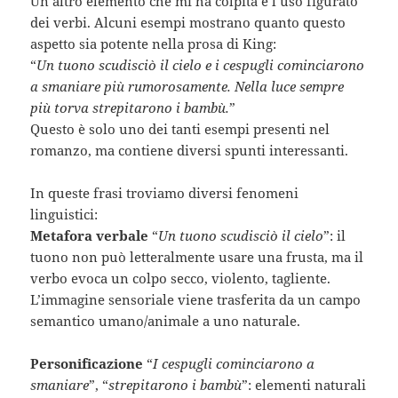
Un altro elemento che mi ha colpita è l’uso figurato
dei verbi. Alcuni esempi mostrano quanto questo
aspetto sia potente nella prosa di King:
“
Un tuono scudisciò il cielo e i cespugli cominciarono
a smaniare più rumorosamente. Nella luce sempre
più torva strepitarono i bambù.
”
Questo è solo uno dei tanti esempi presenti nel
romanzo, ma contiene diversi spunti interessanti.
In queste frasi troviamo diversi fenomeni
linguistici:
Metafora verbale
“
Un tuono scudisciò il cielo
”: il
tuono non può letteralmente usare una frusta, ma il
verbo evoca un colpo secco, violento, tagliente.
L’immagine sensoriale viene trasferita da un campo
semantico umano/animale a uno naturale.
Personificazione
“
I cespugli cominciarono a
smaniare
”, “
strepitarono i bambù
”: elementi naturali