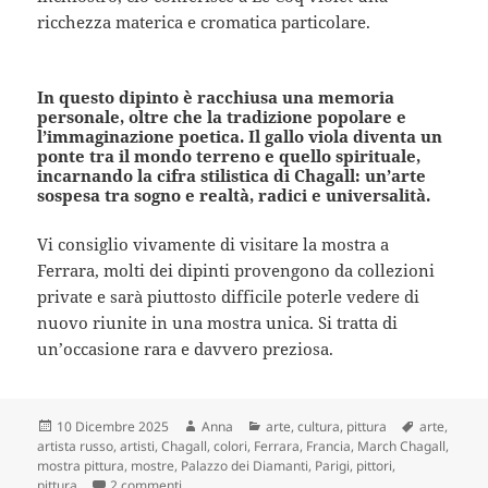
ricchezza materica e cromatica particolare.
In questo dipinto è racchiusa una memoria
personale, oltre che la tradizione popolare e
l’immaginazione poetica. Il gallo viola diventa un
ponte tra il mondo terreno e quello spirituale,
incarnando la cifra stilistica di Chagall: un’arte
sospesa tra sogno e realtà, radici e universalità.
Vi consiglio vivamente di visitare la mostra a
Ferrara, molti dei dipinti provengono da collezioni
private e sarà piuttosto difficile poterle vedere di
nuovo riunite in una mostra unica. Si tratta di
un’occasione rara e davvero preziosa.
Scritto
Autore
Categorie
Tag
10 Dicembre 2025
Anna
arte
,
cultura
,
pittura
arte
,
il
artista russo
,
artisti
,
Chagall
,
colori
,
Ferrara
,
Francia
,
March Chagall
,
mostra pittura
,
mostre
,
Palazzo dei Diamanti
,
Parigi
,
pittori
,
su Sognando con Chagall: la mia visita a Ferrara
pittura
2 commenti