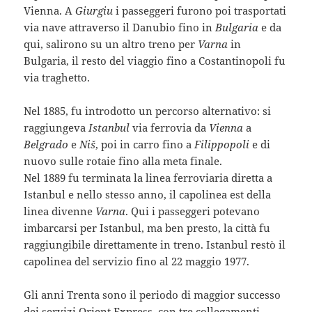
Vienna. A
Giurgiu
i passeggeri furono poi trasportati
via nave attraverso il Danubio fino in
Bulgaria
e da
qui, salirono su un altro treno per
Varna
in
Bulgaria, il resto del viaggio fino a Costantinopoli fu
via traghetto.
Nel 1885, fu introdotto un percorso alternativo: si
raggiungeva
Istanbul
via ferrovia da
Vienna
a
Belgrado
e
Niš
, poi in carro fino a
Filippopoli
e di
nuovo sulle rotaie fino alla meta finale.
Nel 1889 fu terminata la linea ferroviaria diretta a
Istanbul e nello stesso anno, il capolinea est della
linea divenne
Varna
. Qui i passeggeri potevano
imbarcarsi per Istanbul, ma ben presto, la città fu
raggiungibile direttamente in treno. Istanbul restò il
capolinea del servizio fino al 22 maggio 1977.
Gli anni Trenta sono il periodo di maggior successo
dei servizi Orient Express, con tre collegamenti