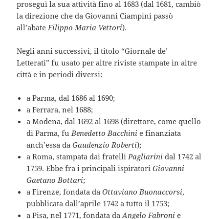
proseguì la sua attività fino al 1683 (dal 1681, cambiò
la direzione che da Giovanni Ciampini passò
all’abate
Filippo Maria Vettori
).
Negli anni successivi, il titolo “Giornale de’
Letterati” fu usato per altre riviste stampate in altre
città e in periodi diversi:
a Parma, dal 1686 al 1690;
a Ferrara, nel 1688;
a Modena, dal 1692 al 1698 (direttore, come quello
di Parma, fu
Benedetto Bacchini
e finanziata
anch’essa da
Gaudenzio Roberti
);
a Roma, stampata dai fratelli
Pagliarini
dal 1742 al
1759. Ebbe fra i principali ispiratori
Giovanni
Gaetano Bottari
;
a Firenze, fondata da
Ottaviano Buonaccorsi
,
pubblicata dall’aprile 1742 a tutto il 1753;
a Pisa, nel 1771, fondata da
Angelo Fabroni
e