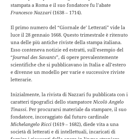
stampata a Roma e il suo fondatore fu l’abate
Francesco Nazzari
(1638 – 1714).
Il primo numero del “Giornale de’ Letterati” vide la
luce il 28 gennaio 1668. Questo trimestrale è ritenuto
una delle più antiche riviste della stampa italiana.
Esso conteneva notizie ed estratti, sull’esempio del
“
Journal des Savants
”, di opere prevalentemente
scientifiche che si pubblicavano in Italia e all’estero
e divenne un modello per varie e successive riviste
letterarie.
Inizialmente, la rivista di Nazzari fu pubblicata con i
caratteri tipografici dello stampatore
Nicolò Angelo
Tinassi
. Per procurarsi materiale da stampare, il suo
fondatore, incoraggiato dal futuro cardinale
Michelangelo Ricci
(1619 – 1682), diede vita a una
società di letterati e di intellettuali, incaricati di
fornire i riassunti delle opere in lingua straniera