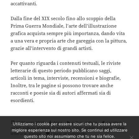
accattivanti.
Dalla fine del XIX secolo fino allo scoppio della
Prima Guerra Mondiale, l’arte dell’illustrazione
grafica acquista sempre più importanza, dando vita
a una vera e propria arte che gareggia con la pittura,
grazie all’intervento di grandi artisti.
Per quanto riguarda i contenuti testuali, le riviste
letterarie di questo periodo pubblicano saggi,
articoli in tema, interviste, recensioni e biografie,
Inoltre, tra le pagine si possono trovare anche
racconti e poesie sia di autori affermati sia di
esordienti.
Scritto
Autore
Categorie
Tag
20 Maggio 2024
Anna
cultura
,
lettura
caratteri
Utilizziamo i cookie per essere sicuri che tu possa avere la
il
mobili
,
cultura
,
giornali
,
Gutenberg
,
riviste
,
riviste a stampa
,
riviste
migliore esperienza sul nostro sito. Se continui ad utilizzare
su La nascita di giornali e rivi
letterarie
,
stampa
Lascia un commento
questo sito noi assumiamo che tu ne sia felice.