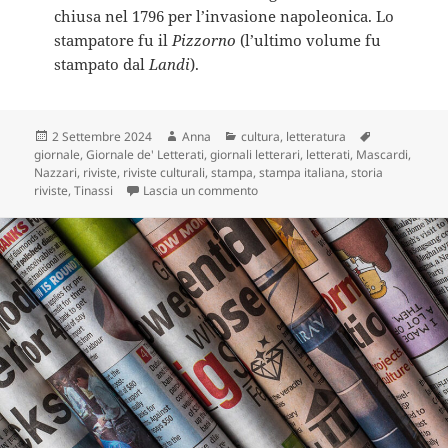
chiusa nel 1796 per l’invasione napoleonica. Lo
stampatore fu il
Pizzorno
(l’ultimo volume fu
stampato dal
Landi
).
Scritto
Autore
Categorie
Tag
2 Settembre 2024
Anna
cultura
,
letteratura
il
giornale
,
Giornale de' Letterati
,
giornali letterari
,
letterati
,
Mascardi
,
Nazzari
,
riviste
,
riviste culturali
,
stampa
,
stampa italiana
,
storia
su Giornale de’ Letterati: tra le pi
riviste
,
Tinassi
Lascia un commento