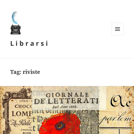
MENU
L i b r a r s i
E
WIDGET
Tag:
riviste