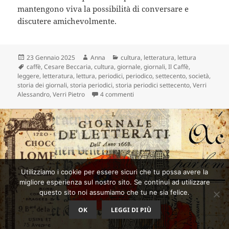
mantengono viva la possibilità di conversare e
discutere amichevolmente.
Scritto
Autore
Categorie
23 Gennaio 2025
Anna
cultura
,
letteratura
,
lettura
il
Tag
caffè
,
Cesare Beccaria
,
cultura
,
giornale
,
giornali
,
Il Caffè
,
leggere
,
letteratura
,
lettura
,
periodici
,
periodico
,
settecento
,
società
,
storia dei giornali
,
storia periodici
,
storia periodici settecento
,
Verri
su Il Caffè: periodico italiano, ma
Alessandro
,
Verri Pietro
4 commenti
Utilizziamo i cookie per essere sicuri che tu possa avere la
migliore esperienza sul nostro sito. Se continui ad utilizzare
questo sito noi assumiamo che tu ne sia felice.
OK
LEGGI DI PIÙ