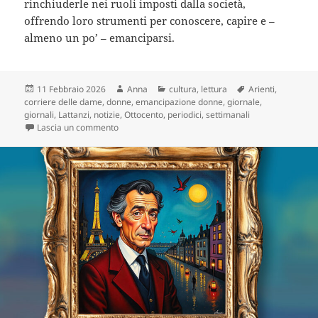
rinchiuderle nei ruoli imposti dalla società,
offrendo loro strumenti per conoscere, capire e –
almeno un po’ – emanciparsi.
Scritto
Autore
Categorie
Tag
11 Febbraio 2026
Anna
cultura
,
lettura
Arienti
,
il
corriere delle dame
,
donne
,
emancipazione donne
,
giornale
,
giornali
,
Lattanzi
,
notizie
,
Ottocento
,
periodici
,
settimanali
su Moda, politica ed emancipazione: la sorprenden
Lascia un commento