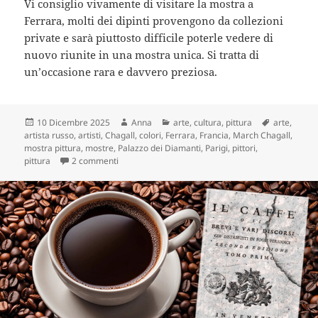
Vi consiglio vivamente di visitare la mostra a
Ferrara, molti dei dipinti provengono da collezioni
private e sarà piuttosto difficile poterle vedere di
nuovo riunite in una mostra unica. Si tratta di
un’occasione rara e davvero preziosa.
Scritto
Autore
Categorie
Tag
10 Dicembre 2025
Anna
arte
,
cultura
,
pittura
arte
,
il
artista russo
,
artisti
,
Chagall
,
colori
,
Ferrara
,
Francia
,
March Chagall
,
mostra pittura
,
mostre
,
Palazzo dei Diamanti
,
Parigi
,
pittori
,
su Sognando con Chagall: la mia visita a Ferrara
pittura
2 commenti