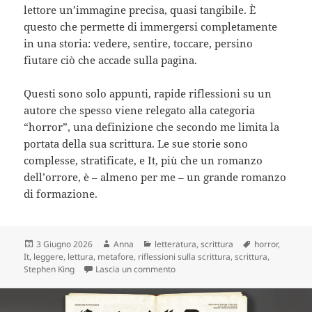
lettore un’immagine precisa, quasi tangibile. È
questo che permette di immergersi completamente
in una storia: vedere, sentire, toccare, persino
fiutare ciò che accade sulla pagina.
Questi sono solo appunti, rapide riflessioni su un
autore che spesso viene relegato alla categoria
“horror”, una definizione che secondo me limita la
portata della sua scrittura. Le sue storie sono
complesse, stratificate, e It, più che un romanzo
dell’orrore, è – almeno per me – un grande romanzo
di formazione.
Scritto
Autore
Categorie
Tag
3 Giugno 2026
Anna
letteratura
,
scrittura
horror
,
il
It
,
leggere
,
lettura
,
metafore
,
riflessioni sulla scrittura
,
scrittura
,
su Stephen King: riflessioni su “It”
Stephen King
Lascia un commento