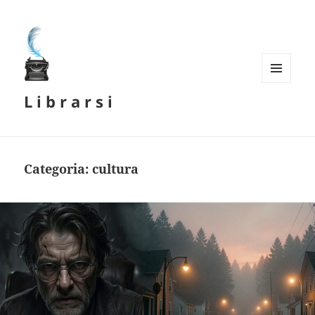
MENU
L i b r a r s i
E
WIDGET
Categoria:
cultura