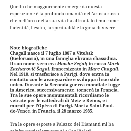
Quello che maggiormente emerge da questa
esposizione è la profonda umanità dell’artista russo
che nell’arco della sua vita ha affrontato temi come:
l’identità, l’esilio, la spiritualità e la gioia di vivere.
Note biografiche
Chagall nasce il 7 luglio 1887 a Vitebsk
(Bielorussia), in una famiglia ebraica chassidica.
Il suo nome vero era
Moishe Segal
; in russo
Mark
Zacharovič Šagal
, francesizzato in
Marc Chagall
.
Nel 1910, si trasferisce a Parigi, dove entra in
contatto con le avanguardie e sviluppa il suo stile
unico. Durante la Seconda guerra mondiale fugge
in America, successivamente, tornerà in Francia.
Tra le sue opere monumentali ricordiamo le
vetrate per le cattedrali di Metz e Reims, e i
murali per l’Opéra di Parigi. Morì a Saint-Paul-
de-Vence, in Francia, il 28 marzo 1985.
Tra le opere esposte a Palazzo dei Diamanti mi ha