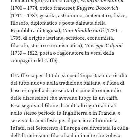
Lambertenghi; Alfonso Longo;
François de Baillou
(1700 – 1774, ottico francese);
Ruggero Boscovich
(1711 – 1787, gesuita, astronomo, matematico, fisico,
filosofo, diplomatico e poeta dalmata della
Repubblica di Ragusa);
Gian Rinaldo Carli
(1720 –
1795, di origine istriana, scrittore, economista,
filosofo, storico e numismatico);
Giuseppe Colpani
(1739 – 1822, poeta o ragionatore in versi della
compagnia del Caffè).
Il Caffè sia per il titolo sia per l’impostazione risulta
del tutto nuovo nella tradizione italiana, e l’idea di
base era quella di presentarlo come il compendio
delle discussioni che avevano luogo in un caffè.
Esso seguiva il filone di molti altri giornali nati
nello stesso periodo in Inghilterra e in Francia, e
serviva da manifesto per il pensiero illuminista.
Infatti, nel Settecento, l’Europa era diventata la culla
dell’illuminismo: filosofia dominante che voleva