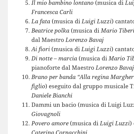
Il mio bambino lontano
(musica di
Lui
Francesca Carli
La fata
(musica di
Luigi Luzzi
) cantat
Beatrice polka
(musica di
Mario Tiberi
dal Maestro
Lorenzo Bavaj
Ai fiori
(musica di
Luigi Luzzi
) cantat
Di notte – marcia
(musica di
Mario Tib
pianoforte dal Maestro
Lorenzo Bava
Brano per banda “Alla regina Margher
figlio
) eseguito dal gruppo musicale T
Daniele Bianchi
Dammi un bacio (musica di Luigi Luzz
Giovagnoli
Povero amore
(musica di
Luigi Luzzi
)
Caterina Cornacchini