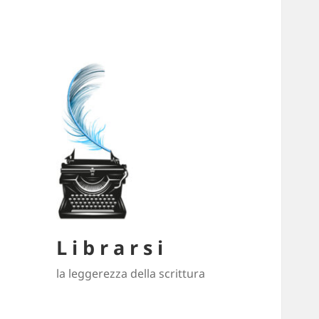
L i b r a r s i
la leggerezza della scrittura