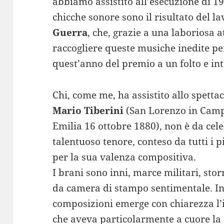
abbiamo assistito all’esecuzione di 19
chicche sonore sono il risultato del l
Guerra
, che, grazie a una laboriosa at
raccogliere queste musiche inedite pe
quest’anno del premio a un folto e in
Chi, come me, ha assistito allo spett
Mario Tiberini
(San Lorenzo in Camp
Emilia 16 ottobre 1880), non è da cele
talentuoso tenore, conteso da tutti i 
per la sua valenza compositiva.
I brani sono inni, marce militari, stor
da camera di stampo sentimentale. In 
composizioni emerge con chiarezza l’i
che aveva particolarmente a cuore la c