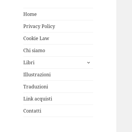
Home
Privacy Policy
Cookie Law
Chi siamo
apri
Libri
i
menù
Illustrazioni
child
Traduzioni
Link acquisti
Contatti