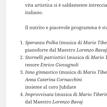
vita artistica si è saldamente intrecci
italiano.
Il nutrito e piacevole programma è sta
Speranza Polka
(musica di
Mario Tibe
pianoforte dal Maestro
Lorenzo Bava
Stornelli patriottici
(musica di
Mario T
tenore
Enrico Giovagnoli
Inno ginnastico
(musica di
Mario Tibe
Anna Caterina Cornacchini
insieme al coro Jubilate
Improvvisata
(musica di
Mario Tiberin
dal Maestro
Lorenzo Bavaj