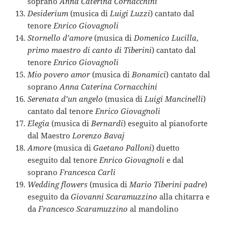
soprano
Anna Caterina Cornacchini
Desiderium
(musica di
Luigi Luzzi
) cantato dal
tenore
Enrico Giovagnoli
Stornello d’amore
(musica di
Domenico Lucilla
,
primo maestro di canto di Tiberini
) cantato dal
tenore
Enrico Giovagnoli
Mio povero amor
(musica di
Bonamici
) cantato dal
soprano
Anna Caterina Cornacchini
Serenata d’un angelo
(musica di
Luigi Mancinelli
)
cantato dal tenore
Enrico Giovagnoli
Elegia
(musica di
Bernardi
) eseguito al pianoforte
dal Maestro
Lorenzo Bavaj
Amore
(musica di
Gaetano Palloni
) duetto
eseguito dal tenore
Enrico Giovagnoli
e dal
soprano
Francesca Carli
Wedding flowers
(musica di
Mario Tiberini padre
)
eseguito da
Giovanni Scaramuzzino
alla chitarra e
da
Francesco Scaramuzzino
al mandolino