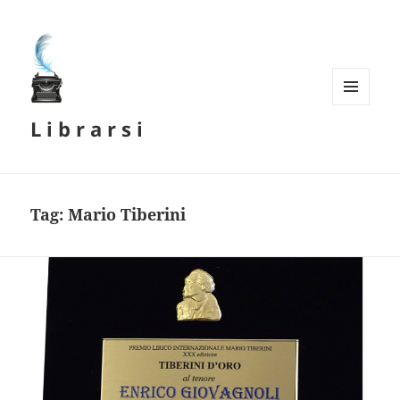
MENU
L i b r a r s i
E
WIDGET
Tag:
Mario Tiberini