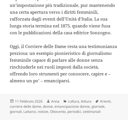
un’impostazione più tradizionale, pur mantenendo
una certa apertura verso i diritti femminili,
rafforzata dagli eventi dell’Unità d’Italia. La sua
lunga storia termina nel 1875, quando viene fusa
con le pubblicazioni della casa editrice Sonzogno.
Oggi, il Corriere delle Dame resta una testimonianza
preziosa: un esempio pionieristico di giornalismo
femminile capace di parlare alle donne senza
rinchiuderle nei ruoli imposti dalla società,
offrendo loro strumenti per conoscere, capire e –
almeno un po’ – emanciparsi.
Scritto
Autore
Categorie
Tag
11 Febbraio 2026
Anna
cultura
,
lettura
Arienti
,
il
corriere delle dame
,
donne
,
emancipazione donne
,
giornale
,
giornali
,
Lattanzi
,
notizie
,
Ottocento
,
periodici
,
settimanali