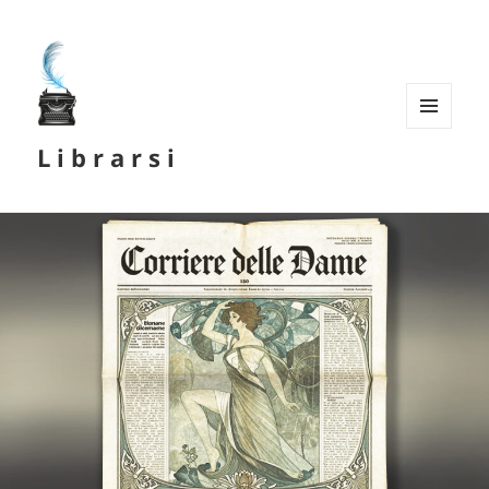
MENU
L i b r a r s i
E
WIDGET