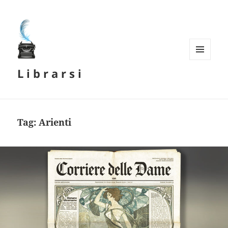
MENU
L i b r a r s i
E
WIDGET
Tag:
Arienti