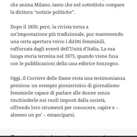
che anima Milano, tanto che nel sottotitolo compare
la dicitura “notizie politiche”.
Dopo il 1850, però, la rivista torna a
un’impostazione più tradizionale, pur mantenendo
una certa apertura verso i diritti femminili,
rafforzata dagli eventi dell’Unità d’Italia. La sua
lunga storia termina nel 1875, quando viene fusa
con le pubblicazioni della casa editrice Sonzogno.
Oggi, il Corriere delle Dame resta una testimonianza
preziosa: un esempio pionieristico di giornalismo
femminile capace di parlare alle donne senza
rinchiuderle nei ruoli imposti dalla società,
offrendo loro strumenti per conoscere, capire e –
almeno un po’ – emanciparsi.
Scritto
Autore
Categorie
Tag
11 Febbraio 2026
Anna
cultura
,
lettura
Arienti
,