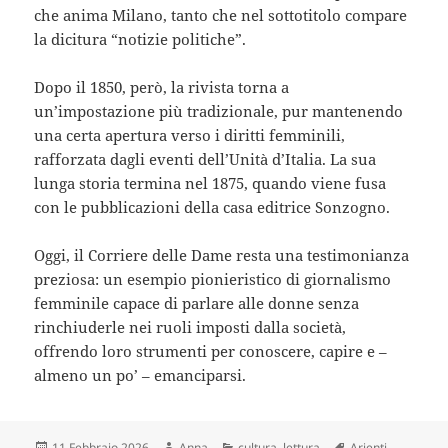
che anima Milano, tanto che nel sottotitolo compare
la dicitura “notizie politiche”.
Dopo il 1850, però, la rivista torna a
un’impostazione più tradizionale, pur mantenendo
una certa apertura verso i diritti femminili,
rafforzata dagli eventi dell’Unità d’Italia. La sua
lunga storia termina nel 1875, quando viene fusa
con le pubblicazioni della casa editrice Sonzogno.
Oggi, il Corriere delle Dame resta una testimonianza
preziosa: un esempio pionieristico di giornalismo
femminile capace di parlare alle donne senza
rinchiuderle nei ruoli imposti dalla società,
offrendo loro strumenti per conoscere, capire e –
almeno un po’ – emanciparsi.
Scritto
Autore
Categorie
Tag
11 Febbraio 2026
Anna
cultura
,
lettura
Arienti
,