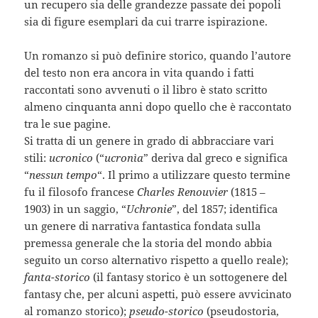
un recupero sia delle grandezze passate dei popoli
sia di figure esemplari da cui trarre ispirazione.
Un romanzo si può definire storico, quando l’autore
del testo non era ancora in vita quando i fatti
raccontati sono avvenuti o il libro è stato scritto
almeno cinquanta anni dopo quello che è raccontato
tra le sue pagine.
Si tratta di un genere in grado di abbracciare vari
stili:
ucronico
(“
ucronìa
” deriva dal greco e significa
“
nessun tempo
“. Il primo a utilizzare questo termine
fu il filosofo francese
Charles Renouvier
(1815 –
1903) in un saggio, “
Uchronie
”, del 1857; identifica
un genere di narrativa fantastica fondata sulla
premessa generale che la storia del mondo abbia
seguito un corso alternativo rispetto a quello reale);
fanta-storico
(il fantasy storico è un sottogenere del
fantasy che, per alcuni aspetti, può essere avvicinato
al romanzo storico);
pseudo-storico
(pseudostoria,