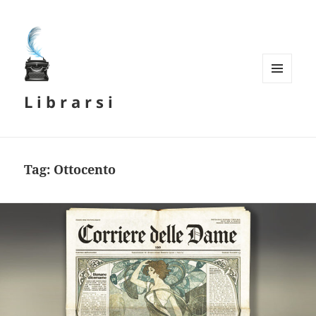
MENU
L i b r a r s i
E
WIDGET
Tag:
Ottocento