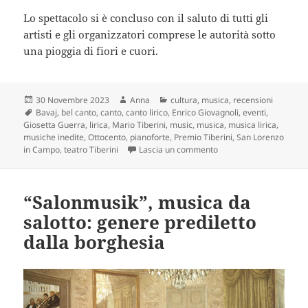
Lo spettacolo si è concluso con il saluto di tutti gli
artisti e gli organizzatori comprese le autorità sotto
una pioggia di fiori e cuori.
Scritto
Autore
Categorie
30 Novembre 2023
Anna
cultura
,
musica
,
recensioni
il
Tag
Bavaj
,
bel canto
,
canto
,
canto lirico
,
Enrico Giovagnoli
,
eventi
,
Giosetta Guerra
,
lirica
,
Mario Tiberini
,
music
,
musica
,
musica lirica
,
musiche inedite
,
Ottocento
,
pianoforte
,
Premio Tiberini
,
San Lorenzo
su Un evento d’eccezione
in Campo
,
teatro Tiberini
Lascia un commento
“Salonmusik”, musica da
salotto: genere prediletto
dalla borghesia