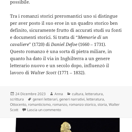
possibile.
Tra i romanzi storici preromantici uno si distingue
per aver posto il suo eroe in un quadro storico ben
definito, sicuramente frutto di accurati studi su fonti
e documenti storici. Si tratta di “
Memorie di un
cavaliere
” (1720) di
Daniel Defoe
(1660 – 1731).
Questo romanzo è una sorta di pietra miliare, in
quanto ha dato il via in Inghilterra a un genere
letterario nuovo e un secolo dopo, influenzò il
lavoro di
Walter Scott
(1771 – 1832).
Scritto
Autore
Categorie
24 Dicembre 2023
Anna
cultura
,
letteratura
,
il
Tag
scrittura
generi letterari
,
generi narrativi
,
letteratura
,
Ottocento
,
romanticismo
,
romanzo
,
romanzo storico
,
storia
,
Walter
su Romanzo storico: genere romantico per 
Scott
Lascia un commento