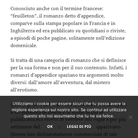
Conosciuto anche con il termine francese:
“feuilleton”, il romanzo detto d’appendice,
comparve sulla stampa popolare in Francia e in
Inghilterra ed era pubblicato su quotidiani o riviste,
a episodi di poche pagine, solitamente nell’edizione
domenicale.
Si tratta di una categoria di romanzo che si definisce
per la sua forma e non per il suo contenuto. Infatti, i
romanzi d’appendice spaziano tra argomenti molto
diversi: dall’amore all’avventura, dal mistero
all’erotismo.
Utilizziamo i cookie per essere sicuri che tu possa avere la
Questo genere di letture era chiaramente indirizzato
migliore esperienza sul nostro sito. Se continui ad utilizzare
a un pubblico di massa e lo scopo di chi le
questo sito noi assumiamo che tu ne sia felice.
pubblicava era quello di vendere più copie e per più
settimane del giornale dove tali storie apparivano.
OK
LEGGI DI PIÙ
Questo lato dichiaratamente commerciale di tale