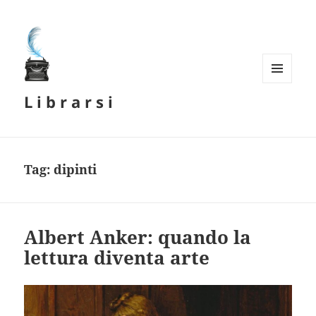
MENU
L i b r a r s i
E
WIDGET
Tag:
dipinti
Albert Anker: quando la
lettura diventa arte