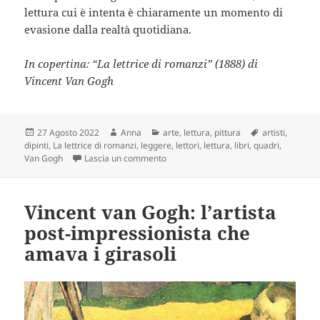
lettura cui è intenta è chiaramente un momento di
evasione dalla realtà quotidiana.
In copertina: “La lettrice di romanzi” (1888) di
Vincent Van Gogh
Scritto
Autore
Categorie
Tag
27 Agosto 2022
Anna
arte
,
lettura
,
pittura
artisti
,
il
dipinti
,
La lettrice di romanzi
,
leggere
,
lettori
,
lettura
,
libri
,
quadri
,
su Vincent van Gogh: un artista e un l
Van Gogh
Lascia un commento
Vincent van Gogh: l’artista
post-impressionista che
amava i girasoli