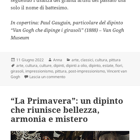
solo il nome di battesimo.
In copertina: Paul Gauguin, particolare del dipinto
“Van Gogh che dipinge i girasoli” (1888) – Van Gogh
Museum
Scritto
Autore
Categorie
11 Giugno 2022
Anna
arte
,
classici
,
cultura
,
pittura
il
Tag
arte
,
cultura
,
culture
,
dipinti
,
dipinti a olio
,
dipinto
,
estate
,
fiori
,
girasoli
,
impressionismo
,
pittura
,
post-impressionismo
,
Vincent van
su Vincent van Gogh: l’artista post-impress
Gogh
Lascia un commento
“La Primavera”: un dipinto
che riunisce bellezza,
armonia e mistero