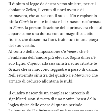
Il dipinto si legge da destra verso sinistra, per cui
abbiamo:
Zefiro
, il vento di nord ovest e di
primavera, che attrae con il suo soffio e rapisce la
ninfa
Clori
; la mette incinta e lei rinasce trasformata
in
Flora
, la personificazione della primavera che qui
appare come una donna con un magnifico abito
fiorito, che dissemina fiori, trattenuti in una piega
del suo vestito.
Al centro della composizione c’è
Venere
che è
l’emblema dell’amore più elevato. Sopra di lei c’è
suo figlio,
Cupido
; alla sua sinistra sono ritratte le
Grazie
che si muovono leggiadre a passo di danza.
Nell’estremità sinistra del quadro c’è
Mercurio
che
armato di caduceo allontana le nubi.
Il quadro nasconde un complesso intreccio di
significati. Non si tratta di una novità, bensì della
logica tipica delle opere di questo periodo.
La lettura de “La Primavera” può essere operata in