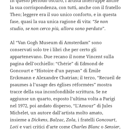
In questo periodo oscuro, l’artista interruppe anche
la sua corrispondenza, con tutti, anche con il fratello
Theo; leggere era il suo unico conforto, e in questa
fase, quasi la sua unica ragione di vita:
“Se non
studio, se non cerco più, allora sono perduto
”.
Al “Van Gogh Museum di Amsterdam” sono
conservati solo tre i libri che per certo gli
appartenevano. Due recano il nome Vincent sulla
pagina dell’occhiello: “Chérie” di Edmond de
Goncourt e “Histoire d’un paysan” di Èmile
Erckmann e Alexandre Chatrian; il terzo, “Recueil de
psaumes à l’usage des églises réformées” mostra
tracce della sua inconfondibile scrittura. Se ne
aggiunse un quarto, esposto l’ultima volta a Parigi
nel 1972, poi andato disperso, “L’Amour” di Jules
Michelet, un autore dall’artista molto amato,
insieme a
Dickens
,
Balzac
,
Zola
, i fratelli
Goncourt
,
Loti
e vari critici d’arte come
Charles Blanc
o
Sensier
,