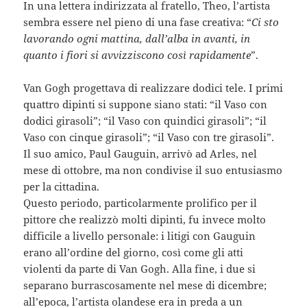
In una lettera indirizzata al fratello, Theo, l’artista
sembra essere nel pieno di una fase creativa: “
Ci sto
lavorando ogni mattina, dall’alba in avanti, in
quanto i fiori si avvizziscono così rapidamente
”.
Van Gogh progettava di realizzare dodici tele. I primi
quattro dipinti si suppone siano stati: “il Vaso con
dodici girasoli”; “il Vaso con quindici girasoli”; “il
Vaso con cinque girasoli”; “il Vaso con tre girasoli”.
Il suo amico, Paul Gauguin, arrivò ad Arles, nel
mese di ottobre, ma non condivise il suo entusiasmo
per la cittadina.
Questo periodo, particolarmente prolifico per il
pittore che realizzò molti dipinti, fu invece molto
difficile a livello personale: i litigi con Gauguin
erano all’ordine del giorno, così come gli atti
violenti da parte di Van Gogh. Alla fine, i due si
separano burrascosamente nel mese di dicembre;
all’epoca, l’artista olandese era in preda a un