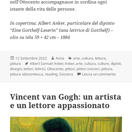
nell’Ottocento accompagnasse in sordina ogni
istante della vita delle persone.
In copertina: Albert Anker, particolare del dipinto
“Eine Gotthelf-Leserin” (una lettrice di Gotthelf) –
olio su tela 59 × 42 cm
–
1884
Scritto
Autore
Categorie
12 Settembre 2022
Anna
arte
,
cultura
,
lettura
,
il
Tag
pittura
Albert Samuel Anker
,
Anker
,
arte
,
cultura
,
culture
,
dipinti
,
disegni
,
lettori
,
lettrici
,
Ottocento
,
pittori
,
pittori svizzeri
,
pittura
,
su Albert 
pittura ottocentesca
,
reading
,
Svizzera
Lascia un commento
Vincent van Gogh: un artista
e un lettore appassionato