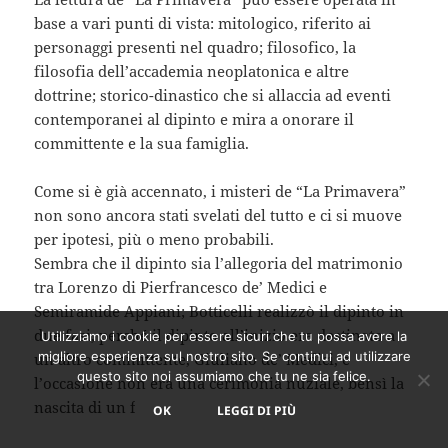
base a vari punti di vista: mitologico, riferito ai
personaggi presenti nel quadro; filosofico, la
filosofia dell’accademia neoplatonica e altre
dottrine; storico-dinastico che si allaccia ad eventi
contemporanei al dipinto e mira a onorare il
committente e la sua famiglia.
Come si è già accennato, i misteri de “La Primavera”
non sono ancora stati svelati del tutto e ci si muove
per ipotesi, più o meno probabili.
Sembra che il dipinto sia l’allegoria del matrimonio
tra Lorenzo di Pierfrancesco de’ Medici e
Semiramide Appiani; Botticelli realizzò il dipinto in
due fasi, perché il dipinto all’inizio era destinato a
Utilizziamo i cookie per essere sicuri che tu possa avere la
migliore esperienza sul nostro sito. Se continui ad utilizzare
un altro committente, Giuliano de’ Medici, e
questo sito noi assumiamo che tu ne sia felice.
l’occasione non era una cerimonia nuziale, bensì la
nascita di un figlio.
OK
LEGGI DI PIÙ