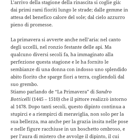
L’arrivo della stagione della rinascita si coglie già:
dai primi rami fioriti lungo le strade; dalle gemme in
attesa del benefico calore del sole; dal cielo azzurro
pieno di promesse.
La primavera si avverte anche nell’aria: nel canto
degli uccelli, nel ronzio festante delle api. Ma
qualcuno diversi secoli fa, ha immaginato alla
perfezione questa stagione e le ha fornito le
sembianze di una donna con indosso uno splendido
abito fiorito che sparge fiori a terra, cogliendoli dal
suo grembo.
Stiamo parlando de “La Primavera” di
Sandro
Botticelli
(1445 – 1510) che il pittore realizzò intorno
al 1478. Dopo tanti secoli, questo dipinto continua a
stupirci e a riempirci di meraviglia, non solo per la
sua bellezza, ma anche per la grazia insita nelle pose
e nelle figure racchiuse in un boschetto ombroso, e
per l’aura di mistero che avvolge il dipinto, il cui