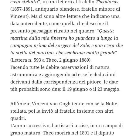
cielo stellato
”, in una lettera al fratello
Theodorus
(1857-1891, antiquario olandese, fratello minore di
Vincent). Ma ci sono altre lettere che indicano una
data antecedente, come quella che descrive il
presunto paesaggio ritratto nel quadro: “
Questa
mattina dalla mia finestra ho guardato a lungo la
campagna prima del sorgere del Sole, e non c’era che
la stella del mattino, che sembrava molto grande
”
(Lettera n. 593 a Theo, 2 giugno 1889).
Facendo tutte le debite osservazioni di natura
astronomica e aggiungendo ad esse le deduzioni
derivanti dalla corrispondenza del pittore, le date
più probabili sono due: il 19 giugno o il 23 maggio.
All’inizio Vincent van Gogh tenne con sé la Notte
stellata, poi la inviò al fratello insieme con altri
quadri.
L’anno successivo, l’artista si uccise, in un campo di
grano maturo. Theo morirà nel 1891 e il dipinto