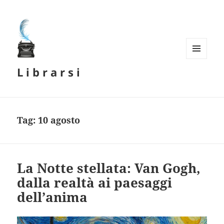
MENU
L i b r a r s i
E
WIDGET
Tag:
10 agosto
La Notte stellata: Van Gogh,
dalla realtà ai paesaggi
dell’anima