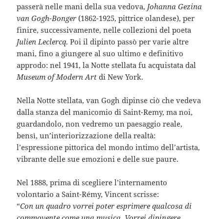
passerà nelle mani della sua vedova,
Johanna Gezina
van Gogh-Bonger
(1862-1925, pittrice olandese), per
finire, successivamente, nelle collezioni del poeta
Julien Leclercq
. Poi il dipinto passò per varie altre
mani, fino a giungere al suo ultimo e definitivo
approdo: nel 1941, la Notte stellata fu acquistata dal
Museum of Modern Art
di New York.
Nella Notte stellata, van Gogh dipinse ciò che vedeva
dalla stanza del manicomio di Saint-Remy, ma noi,
guardandolo, non vedremo un paesaggio reale,
bensì, un’interiorizzazione della realtà:
l’espressione pittorica del mondo intimo dell’artista,
vibrante delle sue emozioni e delle sue paure.
Nel 1888, prima di scegliere l’internamento
volontario a Saint-Rémy, Vincent scrisse:
“
Con un quadro vorrei poter esprimere qualcosa di
commovente come una musica. Vorrei dipingere