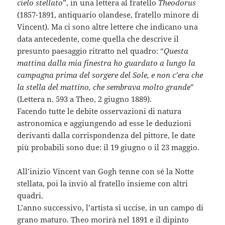
cielo stellato
”, in una lettera al fratello
Theodorus
(1857-1891, antiquario olandese, fratello minore di
Vincent). Ma ci sono altre lettere che indicano una
data antecedente, come quella che descrive il
presunto paesaggio ritratto nel quadro: “
Questa
mattina dalla mia finestra ho guardato a lungo la
campagna prima del sorgere del Sole, e non c’era che
la stella del mattino, che sembrava molto grande
”
(Lettera n. 593 a Theo, 2 giugno 1889).
Facendo tutte le debite osservazioni di natura
astronomica e aggiungendo ad esse le deduzioni
derivanti dalla corrispondenza del pittore, le date
più probabili sono due: il 19 giugno o il 23 maggio.
All’inizio Vincent van Gogh tenne con sé la Notte
stellata, poi la inviò al fratello insieme con altri
quadri.
L’anno successivo, l’artista si uccise, in un campo di
grano maturo. Theo morirà nel 1891 e il dipinto