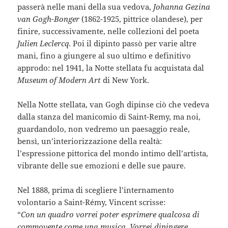
passerà nelle mani della sua vedova,
Johanna Gezina
van Gogh-Bonger
(1862-1925, pittrice olandese), per
finire, successivamente, nelle collezioni del poeta
Julien Leclercq
. Poi il dipinto passò per varie altre
mani, fino a giungere al suo ultimo e definitivo
approdo: nel 1941, la Notte stellata fu acquistata dal
Museum of Modern Art
di New York.
Nella Notte stellata, van Gogh dipinse ciò che vedeva
dalla stanza del manicomio di Saint-Remy, ma noi,
guardandolo, non vedremo un paesaggio reale,
bensì, un’interiorizzazione della realtà:
l’espressione pittorica del mondo intimo dell’artista,
vibrante delle sue emozioni e delle sue paure.
Nel 1888, prima di scegliere l’internamento
volontario a Saint-Rémy, Vincent scrisse:
“
Con un quadro vorrei poter esprimere qualcosa di
commovente come una musica. Vorrei dipingere