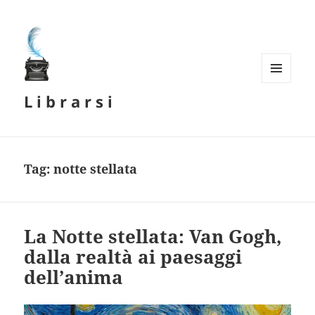
MENU
L i b r a r s i
E
WIDGET
Tag:
notte stellata
La Notte stellata: Van Gogh,
dalla realtà ai paesaggi
dell’anima