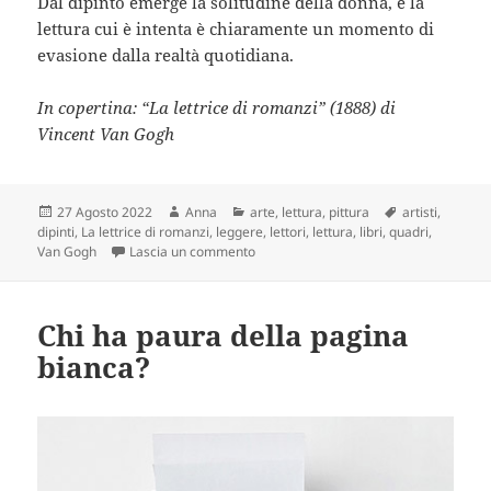
Dal dipinto emerge la solitudine della donna, e la
lettura cui è intenta è chiaramente un momento di
evasione dalla realtà quotidiana.
In copertina: “La lettrice di romanzi” (1888) di
Vincent Van Gogh
Scritto
Autore
Categorie
Tag
27 Agosto 2022
Anna
arte
,
lettura
,
pittura
artisti
,
il
dipinti
,
La lettrice di romanzi
,
leggere
,
lettori
,
lettura
,
libri
,
quadri
,
su Vincent van Gogh: un artista e un l
Van Gogh
Lascia un commento
Chi ha paura della pagina
bianca?