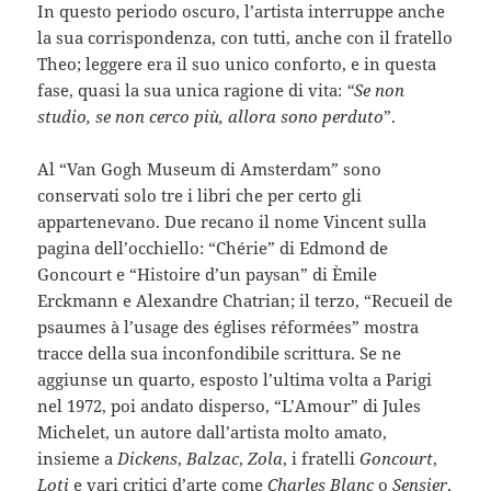
In questo periodo oscuro, l’artista interruppe anche
la sua corrispondenza, con tutti, anche con il fratello
Theo; leggere era il suo unico conforto, e in questa
fase, quasi la sua unica ragione di vita:
“Se non
studio, se non cerco più, allora sono perduto
”.
Al “Van Gogh Museum di Amsterdam” sono
conservati solo tre i libri che per certo gli
appartenevano. Due recano il nome Vincent sulla
pagina dell’occhiello: “Chérie” di Edmond de
Goncourt e “Histoire d’un paysan” di Èmile
Erckmann e Alexandre Chatrian; il terzo, “Recueil de
psaumes à l’usage des églises réformées” mostra
tracce della sua inconfondibile scrittura. Se ne
aggiunse un quarto, esposto l’ultima volta a Parigi
nel 1972, poi andato disperso, “L’Amour” di Jules
Michelet, un autore dall’artista molto amato,
insieme a
Dickens
,
Balzac
,
Zola
, i fratelli
Goncourt
,
Loti
e vari critici d’arte come
Charles Blanc
o
Sensier
,