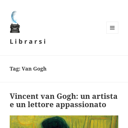
MENU
L i b r a r s i
E
WIDGET
Tag:
Van Gogh
Vincent van Gogh: un artista
e un lettore appassionato