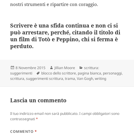
nostri strumenti e ripartire con coraggio.
Scrivere è una sfida continua e non ci si
può arrestare, perché, citando il titolo di
un film di Totò e Peppino, chi si ferma è
perduto.
Scritto
Autore
Categorie
8 Novembre 2015
Jillian Moore
scrittura:
il
Tag
suggerimenti
blocco dello scrittore
,
pagina bianca
,
personaggi
,
scrittura
,
suggerimenti scrittura
,
trama
,
Van Gogh
,
writing
Lascia un commento
Il tuo indirizzo email non sarà pubblicato.
I campi obbligatori sono
contrassegnati
*
COMMENTO
*