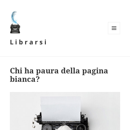
MENU
L i b r a r s i
E
WIDGET
Chi ha paura della pagina
bianca?