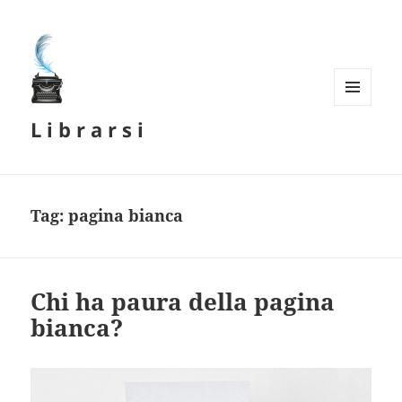
MENU
L i b r a r s i
E
WIDGET
Tag:
pagina bianca
Chi ha paura della pagina
bianca?