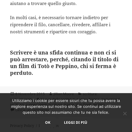
aiutano a trovare quello giusto.
In molti casi, è necessario tornare indietro per
riprendere il filo, cancellare, rivedere, affilare i
nostri strumenti e ripartire con coraggio.
Scrivere è una sfida continua e non ci si
può arrestare, perché, citando il titolo di
un film di Totò e Peppino, chi si ferma è
perduto.
Scritto
Autore
Categorie
8 Novembre 2015
Jillian Moore
scrittura:
il
Tag
suggerimenti
blocco dello scrittore
,
pagina bianca
,
personaggi
,
Utilizziamo i cookie per essere sicuri che tu possa avere la
scrittura
,
suggerimenti scrittura
,
trama
,
Van Gogh
,
writing
migliore esperienza sul nostro sito. Se continui ad utilizzare
su Chi ha paura della pagina bianca?
Lascia un commento
questo sito noi assumiamo che tu ne sia felice.
OK
LEGGI DI PIÙ
Privacy Policy
Proudly powered by WordPress