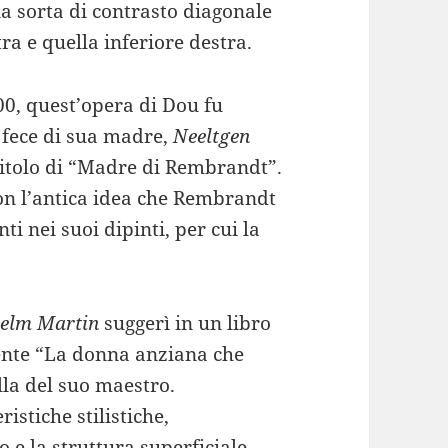
una sorta di contrasto diagonale
tra e quella inferiore destra.
00, quest’opera di Dou fu
 fece di sua madre,
Neeltgen
l titolo di “Madre di Rembrandt”.
con l’antica idea che Rembrandt
ti nei suoi dipinti, per cui la
elm Martin
suggerì in un libro
ente “La donna anziana che
lla del suo maestro.
ristiche stilistiche,
o e la struttura superficiale