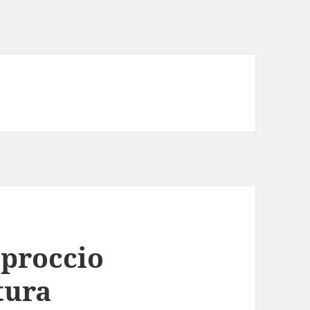
pproccio
ttura