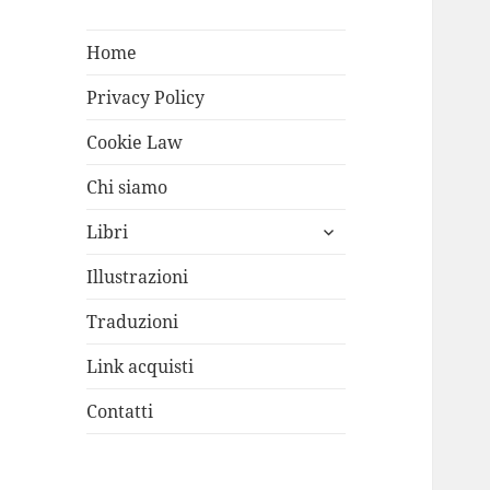
Home
Privacy Policy
Cookie Law
Chi siamo
apri
Libri
i
menù
Illustrazioni
child
Traduzioni
Link acquisti
Contatti