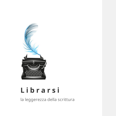
L i b r a r s i
la leggerezza della scrittura