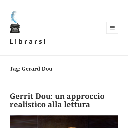
MENU
L i b r a r s i
E
WIDGET
Tag:
Gerard Dou
Gerrit Dou: un approccio
realistico alla lettura