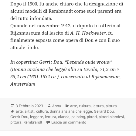
Dopo il 1900, fu anche chiaro che la designazione di
alcuni modelli di Rembrandt come suoi parenti era
del tutto infondata.
Quando nel novembre 1912, il dipinto fu offerto al
Rijksmuseum dal lascito di
A. H. Hoekwater
, fu
finalmente esposta come opera di Dou e con il suo
attuale titolo.
In copertina: Gerrit Dou, “Lezende oude vrouw”
(Donna anziana che legge) olio su tavola, 71,2 cm ×
55,2 cm (1631-1632 ca.), conservato al Rijksmuseum,
Amsterdam
Scritto
Autore
Categorie
3 Febbraio 2023
Anna
arte
,
cultura
,
lettura
,
pittura
il
Tag
arte
,
artisti
,
cultura
,
donna anziana che legge
,
Gerard Dou
,
Gerrit Dou
,
leggere
,
lettura
,
olanda
,
painting
,
pittori
,
pittori olandesi
,
su Gerrit Dou: un approccio rea
pittura
,
Rembrandt
Lascia un commento