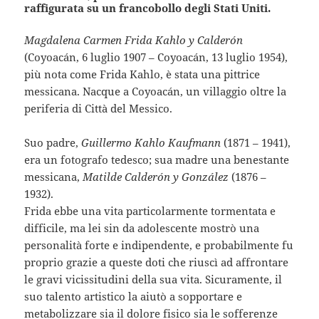
raffigurata su un francobollo degli Stati Uniti.
Magdalena Carmen Frida Kahlo y Calderón
(Coyoacán, 6 luglio 1907 – Coyoacán, 13 luglio 1954),
più nota come Frida Kahlo, è stata una pittrice
messicana. Nacque a Coyoacán, un villaggio oltre la
periferia di Città del Messico.
Suo padre,
Guillermo Kahlo Kaufmann
(1871 – 1941),
era un fotografo tedesco; sua madre una benestante
messicana,
Matilde Calderón y González
(1876 –
1932).
Frida ebbe una vita particolarmente tormentata e
difficile, ma lei sin da adolescente mostrò una
personalità forte e indipendente, e probabilmente fu
proprio grazie a queste doti che riuscì ad affrontare
le gravi vicissitudini della sua vita. Sicuramente, il
suo talento artistico la aiutò a sopportare e
metabolizzare sia il dolore fisico sia le sofferenze