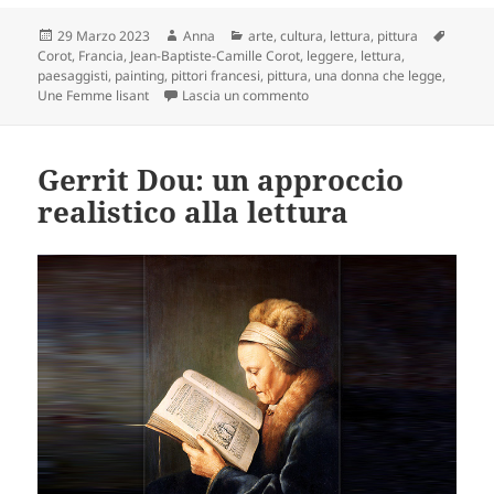
Scritto
Autore
Categorie
Tag
29 Marzo 2023
Anna
arte
,
cultura
,
lettura
,
pittura
il
Corot
,
Francia
,
Jean-Baptiste-Camille Corot
,
leggere
,
lettura
,
paesaggisti
,
painting
,
pittori francesi
,
pittura
,
una donna che legge
,
su “Une Femme lisant” di Coro
Une Femme lisant
Lascia un commento
Gerrit Dou: un approccio
realistico alla lettura