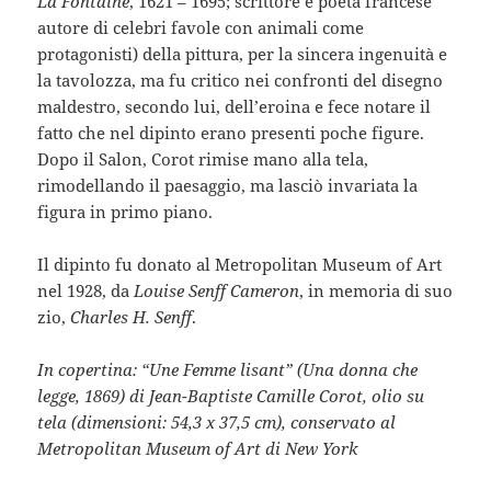
La Fontaine
, 1621 – 1695; scrittore e poeta francese
autore di celebri favole con animali come
protagonisti) della pittura, per la sincera ingenuità e
la tavolozza, ma fu critico nei confronti del disegno
maldestro, secondo lui, dell’eroina e fece notare il
fatto che nel dipinto erano presenti poche figure.
Dopo il Salon, Corot rimise mano alla tela,
rimodellando il paesaggio, ma lasciò invariata la
figura in primo piano.
Il dipinto fu donato al Metropolitan Museum of Art
nel 1928, da
Louise Senff Cameron
, in memoria di suo
zio,
Charles H. Senff
.
In copertina: “Une Femme lisant” (Una donna che
legge, 1869) di Jean-Baptiste Camille Corot, olio su
tela (dimensioni: 54,3 x 37,5 cm), conservato al
Metropolitan Museum of Art di New York