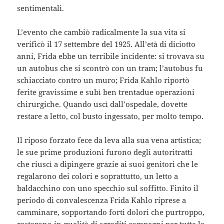
sentimentali.
L’evento che cambiò radicalmente la sua vita si
verificò il 17 settembre del 1925. All’età di diciotto
anni, Frida ebbe un terribile incidente: si trovava su
un autobus che si scontrò con un tram; l’autobus fu
schiacciato contro un muro; Frida Kahlo riportò
ferite gravissime e subì ben trentadue operazioni
chirurgiche. Quando uscì dall’ospedale, dovette
restare a letto, col busto ingessato, per molto tempo.
Il riposo forzato fece da leva alla sua vena artistica;
le sue prime produzioni furono degli autoritratti
che riuscì a dipingere grazie ai suoi genitori che le
regalarono dei colori e soprattutto, un letto a
baldacchino con uno specchio sul soffitto. Finito il
periodo di convalescenza Frida Kahlo riprese a
camminare, sopportando forti dolori che purtroppo,
restarono in qualità di sgraditi compagni per tutta la