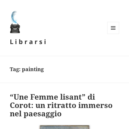
MENU
L i b r a r s i
E
WIDGET
Tag:
painting
“Une Femme lisant” di
Corot: un ritratto immerso
nel paesaggio