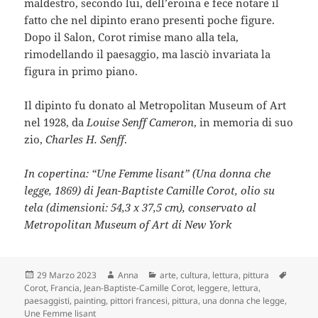
maldestro, secondo lui, dell’eroina e fece notare il
fatto che nel dipinto erano presenti poche figure.
Dopo il Salon, Corot rimise mano alla tela,
rimodellando il paesaggio, ma lasciò invariata la
figura in primo piano.
Il dipinto fu donato al Metropolitan Museum of Art
nel 1928, da
Louise Senff Cameron
, in memoria di suo
zio,
Charles H. Senff
.
In copertina: “Une Femme lisant” (Una donna che
legge, 1869) di Jean-Baptiste Camille Corot, olio su
tela (dimensioni: 54,3 x 37,5 cm), conservato al
Metropolitan Museum of Art di New York
Scritto
Autore
Categorie
Tag
29 Marzo 2023
Anna
arte
,
cultura
,
lettura
,
pittura
il
Corot
,
Francia
,
Jean-Baptiste-Camille Corot
,
leggere
,
lettura
,
paesaggisti
,
painting
,
pittori francesi
,
pittura
,
una donna che legge
,
Une Femme lisant