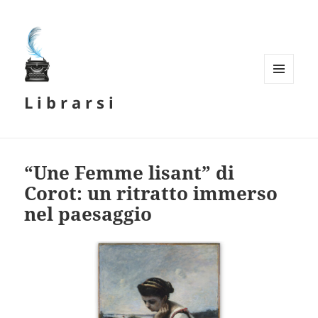
MENU
L i b r a r s i
E
WIDGET
“Une Femme lisant” di
Corot: un ritratto immerso
nel paesaggio