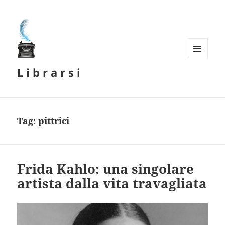
MENU
L i b r a r s i
E
WIDGET
Tag:
pittrici
Frida Kahlo: una singolare
artista dalla vita travagliata