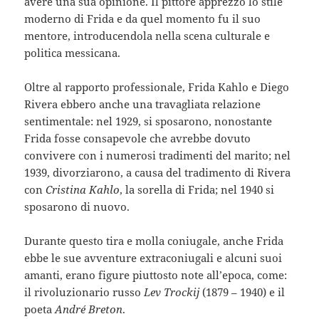
avere una sua opinione. Il pittore apprezzò lo stile
moderno di Frida e da quel momento fu il suo
mentore, introducendola nella scena culturale e
politica messicana.
Oltre al rapporto professionale, Frida Kahlo e Diego
Rivera ebbero anche una travagliata relazione
sentimentale: nel 1929, si sposarono, nonostante
Frida fosse consapevole che avrebbe dovuto
convivere con i numerosi tradimenti del marito; nel
1939, divorziarono, a causa del tradimento di Rivera
con
Cristina Kahlo
, la sorella di Frida; nel 1940 si
sposarono di nuovo.
Durante questo tira e molla coniugale, anche Frida
ebbe le sue avventure extraconiugali e alcuni suoi
amanti, erano figure piuttosto note all’epoca, come:
il rivoluzionario russo
Lev Trockij
(1879 – 1940) e il
poeta
André Breton
.