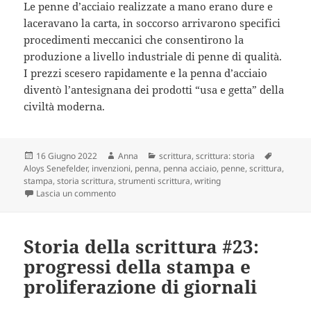
Le penne d’acciaio realizzate a mano erano dure e
laceravano la carta, in soccorso arrivarono specifici
procedimenti meccanici che consentirono la
produzione a livello industriale di penne di qualità.
I prezzi scesero rapidamente e la penna d’acciaio
diventò l’antesignana dei prodotti “usa e getta” della
civiltà moderna.
Scritto
Autore
Categorie
Tag
16 Giugno 2022
Anna
scrittura
,
scrittura: storia
il
Aloys Senefelder
,
invenzioni
,
penna
,
penna acciaio
,
penne
,
scrittura
,
stampa
,
storia scrittura
,
strumenti scrittura
,
writing
su Storia della scrittura #24: si ritorna alla penna, 
Lascia un commento
Storia della scrittura #23:
progressi della stampa e
proliferazione di giornali