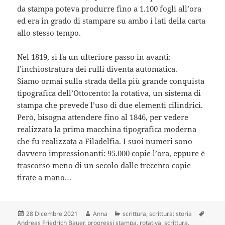
da stampa poteva produrre fino a 1.100 fogli all’ora
ed era in grado di stampare su ambo i lati della carta
allo stesso tempo.
Nel 1819, si fa un ulteriore passo in avanti:
l’inchiostratura dei rulli diventa automatica.
Siamo ormai sulla strada della più grande conquista
tipografica dell’Ottocento: la rotativa, un sistema di
stampa che prevede l’uso di due elementi cilindrici.
Però, bisogna attendere fino al 1846, per vedere
realizzata la prima macchina tipografica moderna
che fu realizzata a Filadelfia. I suoi numeri sono
davvero impressionanti: 95.000 copie l’ora, eppure è
trascorso meno di un secolo dalle trecento copie
tirate a mano…
Scritto
Autore
Categorie
Tag
28 Dicembre 2021
Anna
scrittura
,
scrittura: storia
il
Andreas Friedrich Bauer
,
progressi stampa
,
rotativa
,
scrittura
,