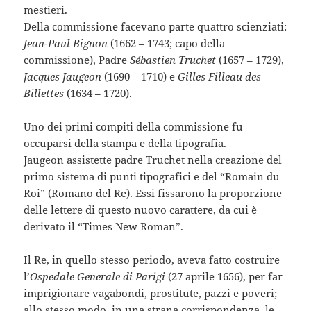
mestieri.
Della commissione facevano parte quattro scienziati:
Jean-Paul Bignon
(1662 – 1743; capo della
commissione), Padre
Sébastien Truchet
(1657 – 1729),
Jacques Jaugeon
(1690 – 1710) e
Gilles Filleau des
Billettes
(1634 – 1720).
Uno dei primi compiti della commissione fu
occuparsi della stampa e della tipografia.
Jaugeon assistette padre Truchet nella creazione del
primo sistema di punti tipografici e del “Romain du
Roi” (Romano del Re). Essi fissarono la proporzione
delle lettere di questo nuovo carattere, da cui è
derivato il “Times New Roman”.
Il Re, in quello stesso periodo, aveva fatto costruire
l’
Ospedale Generale di Parigi
(27 aprile 1656), per far
imprigionare vagabondi, prostitute, pazzi e poveri;
allo stesso modo, in una strana corrispondenza, le