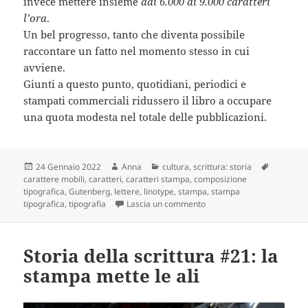
invece mettere insieme
dai 6.000 ai 9.000 caratteri
l’ora
.
Un bel progresso, tanto che diventa possibile
raccontare un fatto nel momento stesso in cui
avviene.
Giunti a questo punto, quotidiani, periodici e
stampati commerciali ridussero il libro a occupare
una quota modesta nel totale delle pubblicazioni.
Scritto
Autore
Categorie
Tag
24 Gennaio 2022
Anna
cultura
,
scrittura: storia
il
carattere mobili
,
caratteri
,
caratteri stampa
,
composizione
tipografica
,
Gutenberg
,
lettere
,
linotype
,
stampa
,
stampa
su Storia della scrittura #22
tipografica
,
tipografia
Lascia un commento
Storia della scrittura #21: la
stampa mette le ali