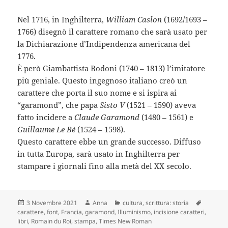
Nel 1716, in Inghilterra,
William Caslon
(1692/1693 –
1766) disegnò il carattere romano che sarà usato per
la Dichiarazione d’Indipendenza americana del
1776.
È però Giambattista Bodoni (1740 – 1813) l’imitatore
più geniale. Questo ingegnoso italiano creò un
carattere che porta il suo nome e si ispira ai
“garamond”, che papa
Sisto V
(1521 – 1590) aveva
fatto incidere a
Claude Garamond
(1480 – 1561) e
Guillaume Le Bè
(1524 – 1598).
Questo carattere ebbe un grande successo. Diffuso
in tutta Europa, sarà usato in Inghilterra per
stampare i giornali fino alla metà del XX secolo.
Scritto
Autore
Categorie
Tag
3 Novembre 2021
Anna
cultura
,
scrittura: storia
il
carattere
,
font
,
Francia
,
garamond
,
Illuminismo
,
incisione caratteri
,
libri
,
Romain du Roi
,
stampa
,
Times New Roman