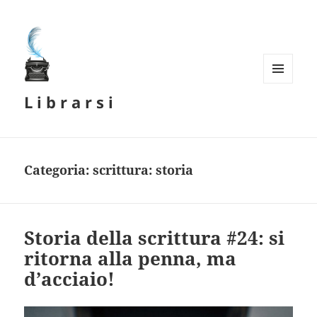
MENU
L i b r a r s i
E
WIDGET
Categoria:
scrittura: storia
Storia della scrittura #24: si
ritorna alla penna, ma
d’acciaio!