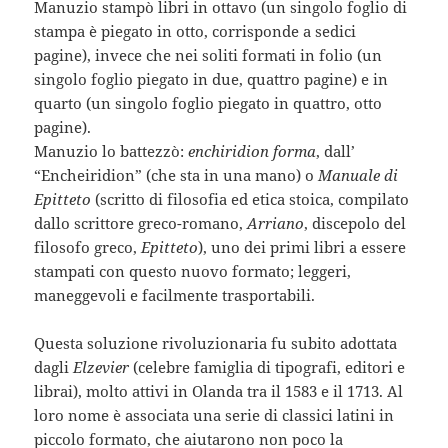
Manuzio stampò libri in ottavo (un singolo foglio di
stampa è piegato in otto, corrisponde a sedici
pagine), invece che nei soliti formati in folio (un
singolo foglio piegato in due, quattro pagine) e in
quarto (un singolo foglio piegato in quattro, otto
pagine).
Manuzio lo battezzò:
enchiridion forma
, dall’
“Encheiridion” (che sta in una mano) o
Manuale di
Epitteto
(scritto di filosofia ed etica stoica, compilato
dallo scrittore greco-romano,
Arriano
, discepolo del
filosofo greco,
Epitteto
), uno dei primi libri a essere
stampati con questo nuovo formato; leggeri,
maneggevoli e facilmente trasportabili.
Questa soluzione rivoluzionaria fu subito adottata
dagli
Elzevier
(celebre famiglia di tipografi, editori e
librai), molto attivi in Olanda tra il 1583 e il 1713. Al
loro nome è associata una serie di classici latini in
piccolo formato, che aiutarono non poco la