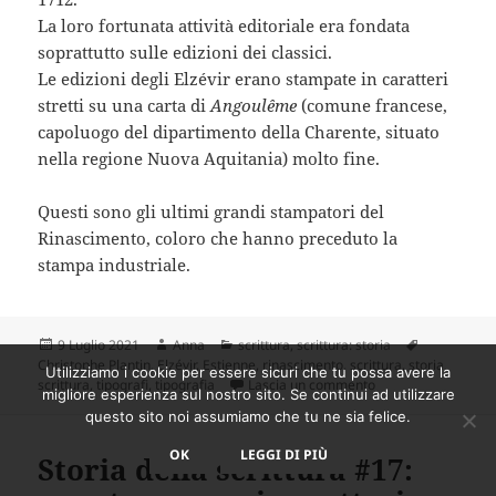
La loro fortunata attività editoriale era fondata
soprattutto sulle edizioni dei classici.
Le edizioni degli Elzévir erano stampate in caratteri
stretti su una carta di
Angoulême
(comune francese,
capoluogo del dipartimento della Charente, situato
nella regione Nuova Aquitania) molto fine.
Questi sono gli ultimi grandi stampatori del
Rinascimento, coloro che hanno preceduto la
stampa industriale.
Scritto
Autore
Categorie
Tag
9 Luglio 2021
Anna
scrittura
,
scrittura: storia
il
Christophe Plantin
,
Elzévir
,
Estienne
,
rinascimento
,
scrittura
,
storia
Utilizziamo i cookie per essere sicuri che tu possa avere la
su Storia della scri
scrittura
,
tipografi
,
tipografia
Lascia un commento
migliore esperienza sul nostro sito. Se continui ad utilizzare
questo sito noi assumiamo che tu ne sia felice.
OK
LEGGI DI PIÙ
Storia della scrittura #17: