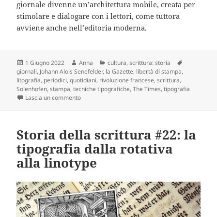
giornale divenne un’architettura mobile, creata per
stimolare e dialogare con i lettori, come tuttora
avviene anche nell’editoria moderna.
Scritto
Autore
Categorie
Tag
1 Giugno 2022
Anna
cultura
,
scrittura: storia
il
giornali
,
Johann Alois Senefelder
,
la Gazette
,
libertà di stampa
,
litografia
,
periodici
,
quotidiani
,
rivoluzione francese
,
scrittura
,
Solenhofen
,
stampa
,
tecniche tipografiche
,
The Times
,
tipografia
su Storia della scrittura #23: progressi della stamp
Lascia un commento
Storia della scrittura #22: la
tipografia dalla rotativa
alla linotype