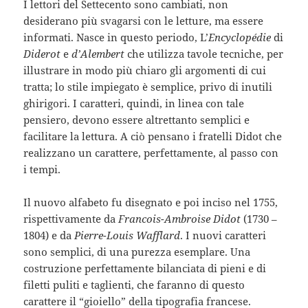
I lettori del Settecento sono cambiati, non
desiderano più svagarsi con le letture, ma essere
informati. Nasce in questo periodo, L’
Encyclopédie
di
Diderot
e
d’Alembert
che utilizza tavole tecniche, per
illustrare in modo più chiaro gli argomenti di cui
tratta; lo stile impiegato è semplice, privo di inutili
ghirigori. I caratteri, quindi, in linea con tale
pensiero, devono essere altrettanto semplici e
facilitare la lettura. A ciò pensano i fratelli Didot che
realizzano un carattere, perfettamente, al passo con
i tempi.
Il nuovo alfabeto fu disegnato e poi inciso nel 1755,
rispettivamente da
Francois-Ambroise Didot
(1730 –
1804) e da
Pierre-Louis Wafflard
. I nuovi caratteri
sono semplici, di una purezza esemplare. Una
costruzione perfettamente bilanciata di pieni e di
filetti puliti e taglienti, che faranno di questo
carattere il “gioiello” della tipografia francese.