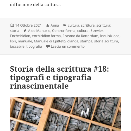
diffusione della cultura.
Scritto
Autore
Categorie
14 Ottobre 2021
Anna
cultura
,
scrittura
,
scrittura:
il
Tag
storia
Aldo Manuzio
,
Controriforma
,
cultura
,
Elzevier
,
Encheiridion
,
enchiridion forma
,
Erasmo da Rotterdam
,
Inquisizione
,
libri
,
manuale
,
Manuale di Epitteto
,
olanda
,
stampa
,
storia scrittura
,
su Storia della scrittura #19:
tascabile
,
tipografia
Lascia un commento
Storia della scrittura #18:
tipografi e tipografia
rinascimentale