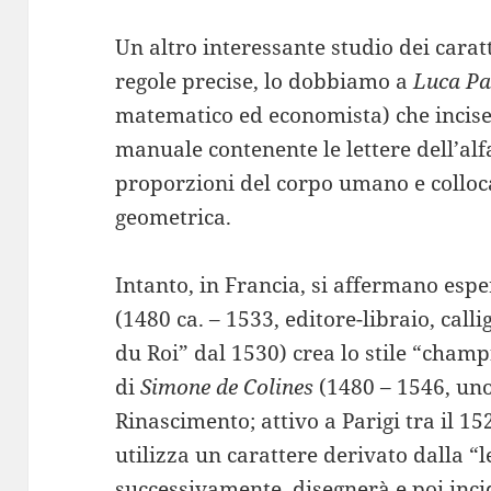
Un altro interessante studio dei caratt
regole precise, lo dobbiamo a
Luca Pa
matematico ed economista) che incise 
manuale contenente le lettere dell’alf
proporzioni del corpo umano e colloca
geometrica.
Intanto, in Francia, si affermano esp
(1480 ca. – 1533, editore-libraio, cal
du Roi” dal 1530) crea lo stile “champ
di
Simone de Colines
(1480 – 1546, uno
Rinascimento; attivo a Parigi tra il 1
utilizza un carattere derivato dalla “
successivamente, disegnerà e poi inci