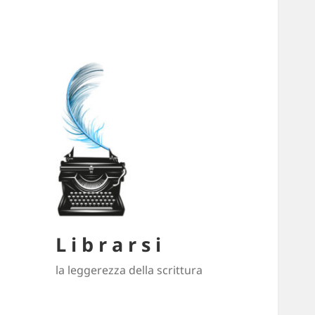
L i b r a r s i
la leggerezza della scrittura