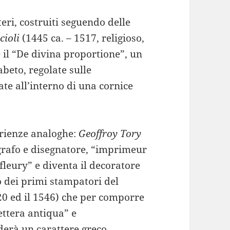
eri, costruiti seguendo delle
cioli
(1445 ca. – 1517, religioso,
il “De divina proportione”, un
abeto, regolate sulle
te all’interno di una cornice
erienze analoghe:
Geoffroy Tory
ligrafo e disegnatore, “imprimeur
fleury” e diventa il decoratore
 dei primi stampatori del
520 ed il 1546) che per comporre
lettera antiqua” e
derà un carattere greco.