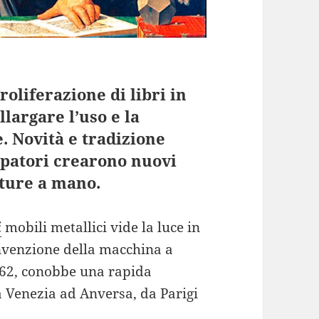
oliferazione di libri in
llargare l’uso e la
e. Novità e tradizione
mpatori crearono nuovi
tture a mano.
i
mobili metallici vide la luce in
invenzione della macchina a
462, conobbe una rapida
a Venezia ad Anversa, da Parigi