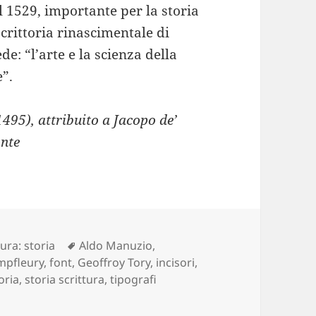
l 1529, importante per la storia
scrittoria rinascimentale di
e: “l’arte e la scienza della
e”.
1495), attribuito a Jacopo de’
nte
Tag
tura: storia
Aldo Manuzio
,
mpfleury
,
font
,
Geoffroy Tory
,
incisori
,
oria
,
storia scrittura
,
tipografi
ra #17: spuntano nuovi caratteri tipografici