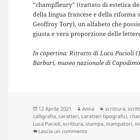
“champfleury” (trattato di estetica de
della lingua francese e della riforma 
Geoffroy Tory), un alfabeto che possied
giusta e vera proporzione delle letter
In copertina: Ritratto di Luca Pacioli (
Barbari, museo nazionale di Capodimo
Scritto
Autore
Categorie
12 Aprile 2021
Anna
scrittura
,
scrit
il
calligrafia
,
caratteri
,
caratteri tipografici
,
cha
Luca Pacioli
,
scrittura
,
stampa
,
stampatori
,
st
su Storia della scrittu
Lascia un commento