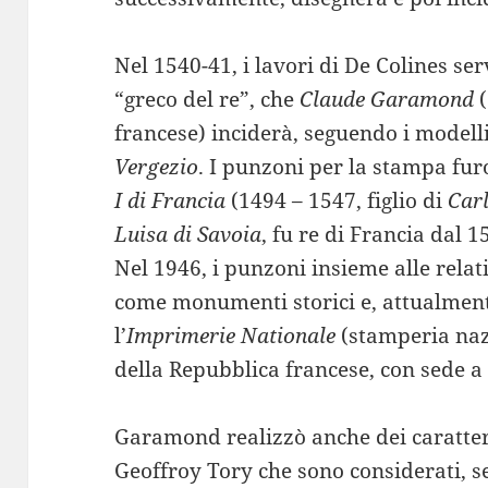
Nel 1540-41, i lavori di De Colines se
“greco del re”, che
Claude Garamond
(
francese) inciderà, seguendo i modelli
Vergezio
. I punzoni per la stampa f
I di Francia
(1494 – 1547, figlio di
Car
Luisa di Savoia
, fu re di Francia dal 1
Nel 1946, i punzoni insieme alle relati
come monumenti storici e, attualment
l’
Imprimerie Nationale
(stamperia nazi
della Repubblica francese, con sede a 
Garamond realizzò anche dei caratteri
Geoffroy Tory che sono considerati, s