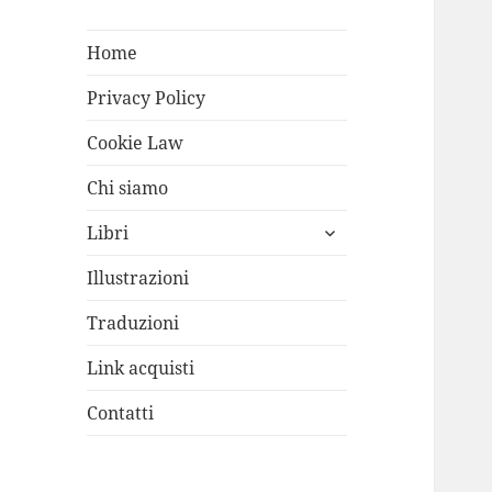
Home
Privacy Policy
Cookie Law
Chi siamo
apri
Libri
i
menù
Illustrazioni
child
Traduzioni
Link acquisti
Contatti