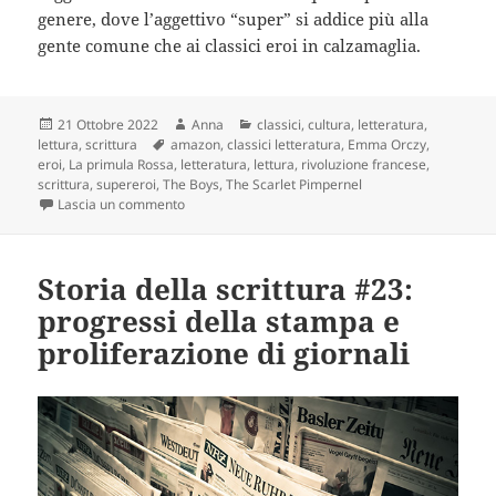
genere, dove l’aggettivo “super” si addice più alla
gente comune che ai classici eroi in calzamaglia.
Scritto
Autore
Categorie
21 Ottobre 2022
Anna
classici
,
cultura
,
letteratura
,
il
Tag
lettura
,
scrittura
amazon
,
classici letteratura
,
Emma Orczy
,
eroi
,
La primula Rossa
,
letteratura
,
lettura
,
rivoluzione francese
,
scrittura
,
supereroi
,
The Boys
,
The Scarlet Pimpernel
su I supereroi della letteratura: “La Primula Rossa”
Lascia un commento
Storia della scrittura #23:
progressi della stampa e
proliferazione di giornali