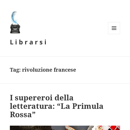
MENU
L i b r a r s i
E
WIDGET
Tag:
rivoluzione francese
I supereroi della
letteratura: “La Primula
Rossa”