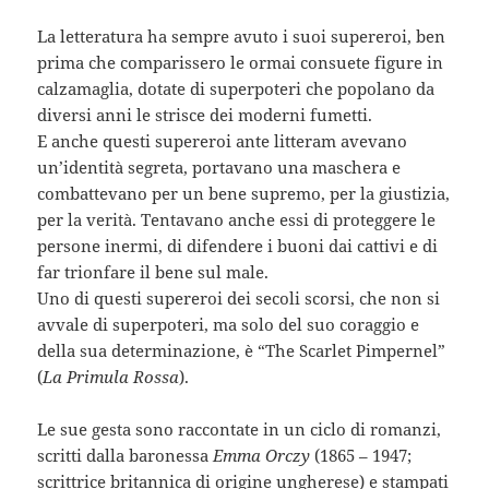
La letteratura ha sempre avuto i suoi supereroi, ben
prima che comparissero le ormai consuete figure in
calzamaglia, dotate di superpoteri che popolano da
diversi anni le strisce dei moderni fumetti.
E anche questi supereroi ante litteram avevano
un’identità segreta, portavano una maschera e
combattevano per un bene supremo, per la giustizia,
per la verità. Tentavano anche essi di proteggere le
persone inermi, di difendere i buoni dai cattivi e di
far trionfare il bene sul male.
Uno di questi supereroi dei secoli scorsi, che non si
avvale di superpoteri, ma solo del suo coraggio e
della sua determinazione, è “The Scarlet Pimpernel”
(
La Primula Rossa
).
Le sue gesta sono raccontate in un ciclo di romanzi,
scritti dalla baronessa
Emma Orczy
(1865 – 1947;
scrittrice britannica di origine ungherese) e stampati