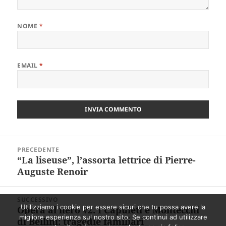
NOME
*
EMAIL
*
Navigazione
PRECEDENTE
articoli
“La liseuse”, l’assorta lettrice di Pierre-
Articolo
Auguste Renoir
precedente:
SUCCESSIVO
Utilizziamo i cookie per essere sicuri che tu possa avere la
Opera al nero #2. I Capuleti e Montecchi
Articolo
migliore esperienza sul nostro sito. Se continui ad utilizzare
di Bellini: tragedie familiari
successivo: