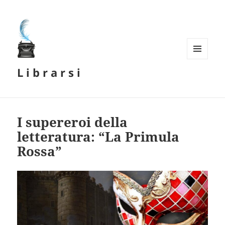
MENU
L i b r a r s i
E
WIDGET
I supereroi della
letteratura: “La Primula
Rossa”