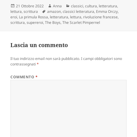
Scritto
Autore
Categorie
21 Ottobre 2022
Anna
classici
,
cultura
,
letteratura
,
il
Tag
lettura
,
scrittura
amazon
,
classici letteratura
,
Emma Orczy
,
eroi
,
La primula Rossa
,
letteratura
,
lettura
,
rivoluzione francese
,
scrittura
,
supereroi
,
The Boys
,
The Scarlet Pimpernel
Lascia un commento
Il tuo indirizzo email non sarà pubblicato.
I campi obbligatori sono
contrassegnati
*
COMMENTO
*