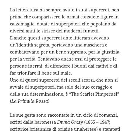
La letteratura ha sempre avuto i suoi supereroi, ben
prima che comparissero le ormai consuete figure in
calzamaglia, dotate di superpoteri che popolano da
diversi anni le strisce dei moderni fumetti.
E anche questi supereroi ante litteram avevano
un’identità segreta, portavano una maschera e
combattevano per un bene supremo, per la giustizia,
per la verità. Tentavano anche essi di proteggere le
persone inermi, di difendere i buoni dai cattivi e di
far trionfare il bene sul male.
Uno di questi supereroi dei secoli scorsi, che non si
avvale di superpoteri, ma solo del suo coraggio e
della sua determinazione, è “The Scarlet Pimpernel”
(
La Primula Rossa
).
Le sue gesta sono raccontate in un ciclo di romanzi,
scritti dalla baronessa
Emma Orczy
(1865 – 1947;
scrittrice britannica di origine ungherese) e stampati