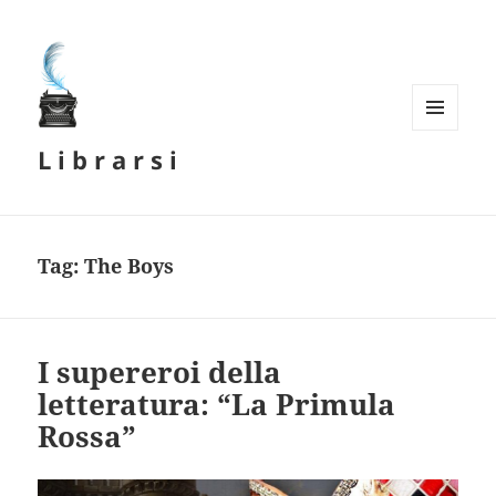
MENU
L i b r a r s i
E
WIDGET
Tag:
The Boys
I supereroi della
letteratura: “La Primula
Rossa”