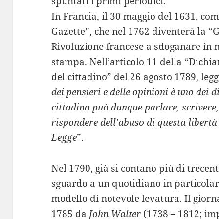
spuntati i primi periodici.
In Francia, il 30 maggio del 1631, com
Gazette”, che nel 1762 diventerà la “
Rivoluzione francese a sdoganare in mo
stampa. Nell’articolo 11 della “Dichia
del cittadino” del 26 agosto 1789, leg
dei pensieri e delle opinioni è uno dei d
cittadino può dunque parlare, scrivere
rispondere dell’abuso di questa libertà
Legge
”.
Nel 1790, già si contano più di trecent
sguardo a un quotidiano in particola
modello di notevole levatura. Il giorn
1785 da
John Walter
(1738 – 1812; imp