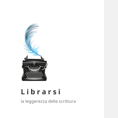
L i b r a r s i
la leggerezza della scrittura