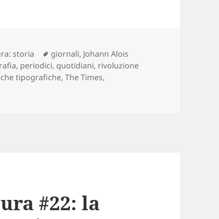
Tag
ura: storia
giornali
,
Johann Alois
rafia
,
periodici
,
quotidiani
,
rivoluzione
iche tipografiche
,
The Times
,
della scrittura #23: progressi della stampa e proliferazione d
tura #22: la