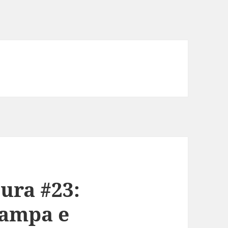
tura #23:
tampa e