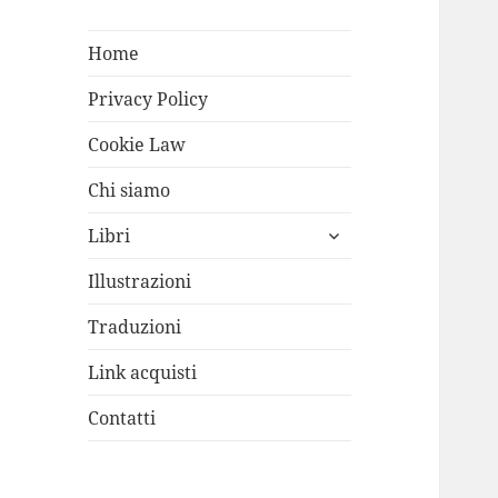
Home
Privacy Policy
Cookie Law
Chi siamo
apri
Libri
i
menù
Illustrazioni
child
Traduzioni
Link acquisti
Contatti