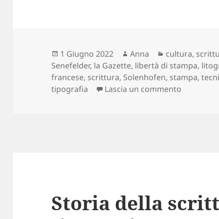
Scritto
Autore
Categorie
1 Giugno 2022
Anna
cultura
,
scritt
il
Senefelder
,
la Gazette
,
libertà di stampa
,
litog
francese
,
scrittura
,
Solenhofen
,
stampa
,
tecn
su Storia 
tipografia
Lascia un commento
Storia della scrit