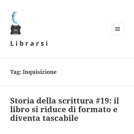
MENU
L i b r a r s i
E
WIDGET
Tag:
Inquisizione
Storia della scrittura #19: il
libro si riduce di formato e
diventa tascabile