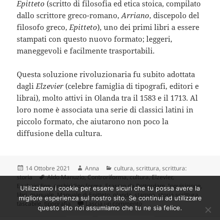
Epitteto
(scritto di filosofia ed etica stoica, compilato
dallo scrittore greco-romano,
Arriano
, discepolo del
filosofo greco,
Epitteto
), uno dei primi libri a essere
stampati con questo nuovo formato; leggeri,
maneggevoli e facilmente trasportabili.
Questa soluzione rivoluzionaria fu subito adottata
dagli
Elzevier
(celebre famiglia di tipografi, editori e
librai), molto attivi in Olanda tra il 1583 e il 1713. Al
loro nome è associata una serie di classici latini in
piccolo formato, che aiutarono non poco la
diffusione della cultura.
Scritto
Autore
Categorie
14 Ottobre 2021
Anna
cultura
,
scrittura
,
scrittura:
il
Tag
storia
Aldo Manuzio
,
Controriforma
,
cultura
,
Elzevier
,
Encheiridion
,
enchiridion forma
,
Erasmo da Rotterdam
,
Inquisizione
,
Utilizziamo i cookie per essere sicuri che tu possa avere la
libri
,
manuale
,
Manuale di Epitteto
,
olanda
,
stampa
,
storia scrittura
,
migliore esperienza sul nostro sito. Se continui ad utilizzare
su Storia della scrittura #19:
tascabile
,
tipografia
Lascia un commento
questo sito noi assumiamo che tu ne sia felice.