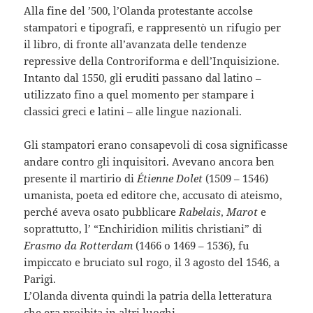
Alla fine del ’500, l’Olanda protestante accolse
stampatori e tipografi, e rappresentò un rifugio per
il libro, di fronte all’avanzata delle tendenze
repressive della Controriforma e dell’Inquisizione.
Intanto dal 1550, gli eruditi passano dal latino –
utilizzato fino a quel momento per stampare i
classici greci e latini – alle lingue nazionali.
Gli stampatori erano consapevoli di cosa significasse
andare contro gli inquisitori. Avevano ancora ben
presente il martirio di
Étienne Dolet
(1509 – 1546)
umanista, poeta ed editore che, accusato di ateismo,
perché aveva osato pubblicare
Rabelais
,
Marot
e
soprattutto, l’ “Enchiridion militis christiani” di
Erasmo da Rotterdam
(1466 o 1469 – 1536), fu
impiccato e bruciato sul rogo, il 3 agosto del 1546, a
Parigi.
L’Olanda diventa quindi la patria della letteratura
che era proibita in altri luoghi.