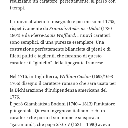
realizzano un carattere, perfettamente, al passo con
i tempi.
Il nuovo alfabeto fu disegnato e poi inciso nel 1755,
rispettivamente da
Francois-Ambroise Didot
(1730 –
1804) e da
Pierre-Louis Wafflard
. I nuovi caratteri
sono semplici, di una purezza esemplare. Una
costruzione perfettamente bilanciata di pieni e di
filetti puliti e taglienti, che faranno di questo
carattere il “gioiello” della tipografia francese.
Nel 1716, in Inghilterra,
William Caslon
(1692/1693 –
1766) disegnò il carattere romano che sarà usato per
la Dichiarazione d’Indipendenza americana del
1776.
È però Giambattista Bodoni (1740 – 1813) l’imitatore
più geniale. Questo ingegnoso italiano creò un
carattere che porta il suo nome e si ispira ai
“garamond”, che papa
Sisto V
(1521 – 1590) aveva