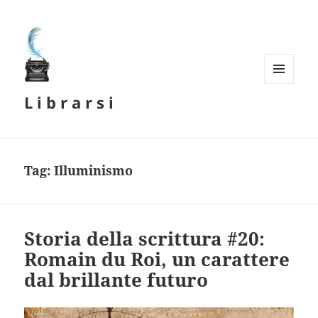
MENU
L i b r a r s i
E
WIDGET
Tag:
Illuminismo
Storia della scrittura #20:
Romain du Roi, un carattere
dal brillante futuro