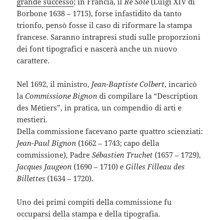
grande successo
; in Francia, il
Re Sole
(Luigi XIV di
Borbone 1638 – 1715), forse infastidito da tanto
trionfo, pensò fosse il caso di riformare la stampa
francese. Saranno intrapresi studi sulle proporzioni
dei font tipografici e nascerà anche un nuovo
carattere.
Nel 1692, il ministro,
Jean-Baptiste Colbert
, incaricò
la
Commissione Bignon
di compilare la “Description
des Métiers”, in pratica, un compendio di arti e
mestieri.
Della commissione facevano parte quattro scienziati:
Jean-Paul Bignon
(1662 – 1743; capo della
commissione), Padre
Sébastien Truchet
(1657 – 1729),
Jacques Jaugeon
(1690 – 1710) e
Gilles Filleau des
Billettes
(1634 – 1720).
Uno dei primi compiti della commissione fu
occuparsi della stampa e della tipografia.