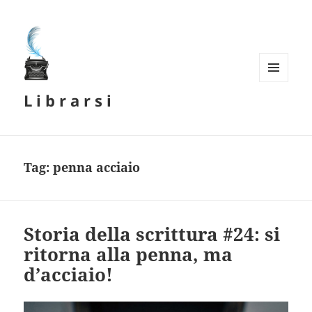
MENU
L i b r a r s i
E
WIDGET
Tag:
penna acciaio
Storia della scrittura #24: si
ritorna alla penna, ma
d’acciaio!