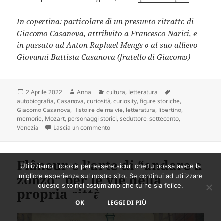
In copertina: particolare di un presunto ritratto di
Giacomo Casanova, attribuito a Francesco Narici, e
in passato ad Anton Raphael Mengs o al suo allievo
Giovanni Battista Casanova (fratello di Giacomo)
Scritto
Autore
Categorie
Tag
2 Aprile 2022
Anna
cultura
,
letteratura
il
autobiografia
,
Casanova
,
curiosità
,
curiosity
,
figure storiche
,
Giacomo Casanova
,
Histoire de ma vie
,
letteratura
,
libertino
,
memorie
,
Mozart
,
personaggi storici
,
seduttore
,
settecento
,
su Giacomo Casanova: la vita rocamboles
Venezia
Lascia un commento
Flâneur e l’arte di “andare a
Utilizziamo i cookie per essere sicuri che tu possa avere la
zonzo” per le vie della
migliore esperienza sul nostro sito. Se continui ad utilizzare
questo sito noi assumiamo che tu ne sia felice.
propria città
OK
LEGGI DI PIÙ