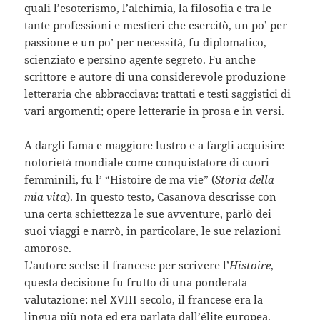
quali l’esoterismo, l’alchimia, la filosofia e tra le
tante professioni e mestieri che esercitò, un po’ per
passione e un po’ per necessità, fu diplomatico,
scienziato e persino agente segreto. Fu anche
scrittore e autore di una considerevole produzione
letteraria che abbracciava: trattati e testi saggistici di
vari argomenti; opere letterarie in prosa e in versi.
A dargli fama e maggiore lustro e a fargli acquisire
notorietà mondiale come conquistatore di cuori
femminili, fu l’ “Histoire de ma vie” (
Storia della
mia vita
). In questo testo, Casanova descrisse con
una certa schiettezza le sue avventure, parlò dei
suoi viaggi e narrò, in particolare, le sue relazioni
amorose.
L’autore scelse il francese per scrivere l’
Histoire
,
questa decisione fu frutto di una ponderata
valutazione: nel XVIII secolo, il francese era la
lingua più nota ed era parlata dall’élite europea.