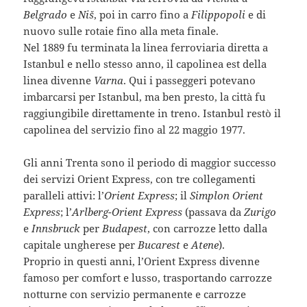
Belgrado
e
Niš
, poi in carro fino a
Filippopoli
e di
nuovo sulle rotaie fino alla meta finale.
Nel 1889 fu terminata la linea ferroviaria diretta a
Istanbul e nello stesso anno, il capolinea est della
linea divenne
Varna
. Qui i passeggeri potevano
imbarcarsi per Istanbul, ma ben presto, la città fu
raggiungibile direttamente in treno. Istanbul restò il
capolinea del servizio fino al 22 maggio 1977.
Gli anni Trenta sono il periodo di maggior successo
dei servizi Orient Express, con tre collegamenti
paralleli attivi: l’
Orient Express
; il
Simplon Orient
Express
; l’
Arlberg-Orient Express
(passava da
Zurigo
e
Innsbruck
per
Budapest
, con carrozze letto dalla
capitale ungherese per
Bucarest
e
Atene
).
Proprio in questi anni, l’Orient Express divenne
famoso per comfort e lusso, trasportando carrozze
notturne con servizio permanente e carrozze