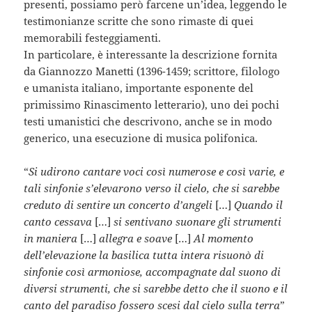
presenti, possiamo però farcene un’idea, leggendo le
testimonianze scritte che sono rimaste di quei
memorabili festeggiamenti.
In particolare, è interessante la descrizione fornita
da Giannozzo Manetti (1396-1459; scrittore, filologo
e umanista italiano, importante esponente del
primissimo Rinascimento letterario), uno dei pochi
testi umanistici che descrivono, anche se in modo
generico, una esecuzione di musica polifonica.
“
Si udirono cantare voci così numerose e così varie, e
tali sinfonie s’elevarono verso il cielo, che si sarebbe
creduto di sentire un concerto d’angeli
[…]
Quando il
canto cessava
[…]
si sentivano suonare gli strumenti
in maniera
[…]
allegra e soave
[…]
Al momento
dell’elevazione la basilica tutta intera risuonò di
sinfonie così armoniose, accompagnate dal suono di
diversi strumenti, che si sarebbe detto che il suono e il
canto del paradiso fossero scesi dal cielo sulla terra
”