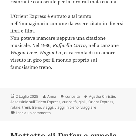
ristorante conosciute per la loro raffinata cucina.
L’Orient Express è entrato a tal punto
nell’immaginario comune da essere citato in diversi
libri e film.
Non poteva mancare neppure una citazione
musicale. Nel 1986,
Raffaella Carrà
, nella canzone
Wagon Love, Wagon Lit
, ci racconta di un amore
vissuto in giro per il mondo proprio sul
famosissimo treno.
Scritto
Autore
Categorie
Tag
2 Luglio 2025
Anna
curiosità
Agatha Christie
,
il
Assassinio sull’Orient Express
,
curiosità
,
gialli
,
Orient Express
,
rotaie
,
treni
,
treno
,
viaggi
,
viaggi in treno
,
viaggiare
su Sì, viaggiare, ma sull’Orient Express
Lascia un commento
Mottetto di Dufay e cupola