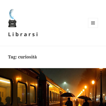
MENU
L i b r a r s i
E
WIDGET
Tag:
curiosità