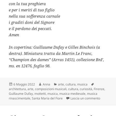
con la tua preghiera
e per i meriti di tuo figlio
nella sua sofferenza carnale
i graditi doni del Signore
e il perdono dei peccati.
Amen
In copertina: Guillaume Dufay e Gilles Binchois (a
destra). Miniatura tratta da Martin Le Franc,
“Champion des dames” (Arras 1451), collezione BnF,
ms. en 12476, foglio 98.
Scritto
Autore
Categorie
Tag
6 Maggio 2022
Anna
arte
,
cultura
,
musica
il
architettura
,
arte
,
composizioni musicali
,
cultura
,
curiosità
,
Firenze
,
Guillaume Dufay
,
mottetti
,
musica
,
musica medievale
,
musica
su Mottetto
rinascimentale
,
Santa Maria del Fiore
Lascia un commento