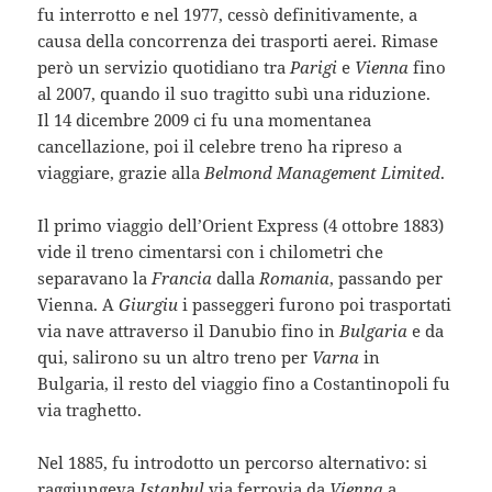
fu interrotto e nel 1977, cessò definitivamente, a
causa della concorrenza dei trasporti aerei. Rimase
però un servizio quotidiano tra
Parigi
e
Vienna
fino
al 2007, quando il suo tragitto subì una riduzione.
Il 14 dicembre 2009 ci fu una momentanea
cancellazione, poi il celebre treno ha ripreso a
viaggiare, grazie alla
Belmond Management Limited
.
Il primo viaggio dell’Orient Express (4 ottobre 1883)
vide il treno cimentarsi con i chilometri che
separavano la
Francia
dalla
Romania
, passando per
Vienna. A
Giurgiu
i passeggeri furono poi trasportati
via nave attraverso il Danubio fino in
Bulgaria
e da
qui, salirono su un altro treno per
Varna
in
Bulgaria, il resto del viaggio fino a Costantinopoli fu
via traghetto.
Nel 1885, fu introdotto un percorso alternativo: si
raggiungeva
Istanbul
via ferrovia da
Vienna
a