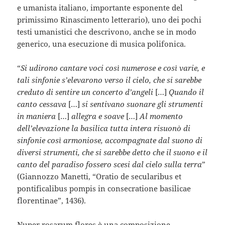
e umanista italiano, importante esponente del
primissimo Rinascimento letterario), uno dei pochi
testi umanistici che descrivono, anche se in modo
generico, una esecuzione di musica polifonica.
“
Si udirono cantare voci così numerose e così varie, e
tali sinfonie s’elevarono verso il cielo, che si sarebbe
creduto di sentire un concerto d’angeli
[…]
Quando il
canto cessava
[…]
si sentivano suonare gli strumenti
in maniera
[…]
allegra e soave
[…]
Al momento
dell’elevazione la basilica tutta intera risuonò di
sinfonie così armoniose, accompagnate dal suono di
diversi strumenti, che si sarebbe detto che il suono e il
canto del paradiso fossero scesi dal cielo sulla terra
”
(Giannozzo Manetti, “Oratio de secularibus et
pontificalibus pompis in consecratione basilicae
florentinae”, 1436).
Nuper rosarum flores è una composizione