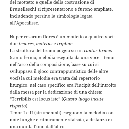
del mottetto e quelle della costruzione di
Brunelleschi si ripresentarono e furono ampliate,
includendo persino la simbologia legata
all’Apocalisse.
Nuper rosarum flores è un mottetto a quattro voci:
due
tenores
,
motetus
e
triplum
.
La struttura del brano poggia su un
cantus firmus
(canto fermo, melodia eseguita da una voce – tenor –
nell’arco della composizione; base su cui si
sviluppava il gioco contrappuntistico delle altre
voci) la cui melodia era tratta dal repertorio
liturgico, nel caso specifico era l’incipit dell’introito
dalla messa per la dedicazione di una chiesa:
“Terribilis est locus iste” (
Questo luogo incute
rispetto
).
Tenor I e II (strumentali) eseguono la melodia con
note lunghe e ritmicamente sfalsata, a distanza di
una quinta l’uno dall’altro.