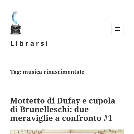
MENU
L i b r a r s i
E
WIDGET
Tag:
musica rinascimentale
Mottetto di Dufay e cupola
di Brunelleschi: due
meraviglie a confronto #1