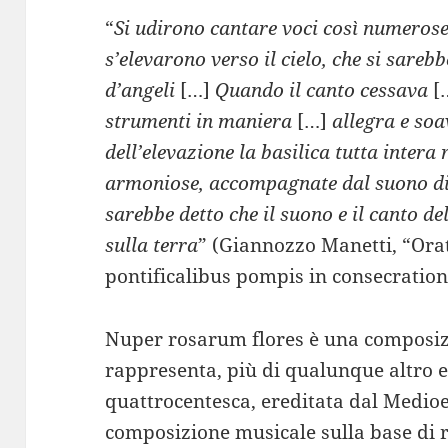
“
Si udirono cantare voci così numerose e
s’elevarono verso il cielo, che si sareb
d’angeli
[…]
Quando il canto cessava
[
strumenti in maniera
[…]
allegra e soa
dell’elevazione la basilica tutta intera 
armoniose, accompagnate dal suono di 
sarebbe detto che il suono e il canto de
sulla terra
” (Giannozzo Manetti, “Orat
pontificalibus pompis in consecratione
Nuper rosarum flores è una composiz
rappresenta, più di qualunque altro 
quattrocentesca, ereditata dal Medioe
composizione musicale sulla base di r