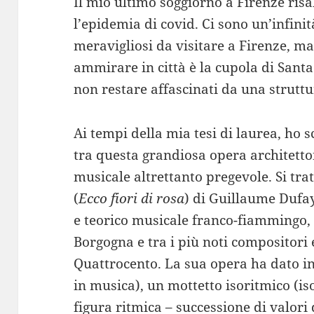
Il mio ultimo soggiorno a Firenze ris
l’epidemia di covid. Ci sono un’infinit
meravigliosi da visitare a Firenze, ma
ammirare in città è la cupola di Santa
non restare affascinati da una struttu
Ai tempi della mia tesi di laurea, ho s
tra questa grandiosa opera architett
musicale altrettanto pregevole. Si tr
(
Ecco fiori di rosa
) di Guillaume Dufa
e teorico musicale franco-fiammingo, f
Borgogna e tra i più noti compositori
Quattrocento. La sua opera ha dato in
in musica), un mottetto isoritmico (is
figura ritmica – successione di valori 