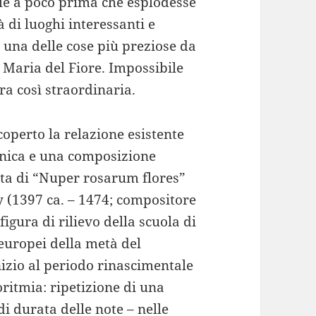
ale a poco prima che esplodesse
à di luoghi interessanti e
 una delle cose più preziose da
 Maria del Fiore. Impossibile
ra così straordinaria.
coperto la relazione esistente
onica e una composizione
atta di “Nuper rosarum flores”
y (1397 ca. – 1474; compositore
igura di rilievo della scuola di
 europei della metà del
izio al periodo rinascimentale
oritmia: ripetizione di una
di durata delle note – nelle