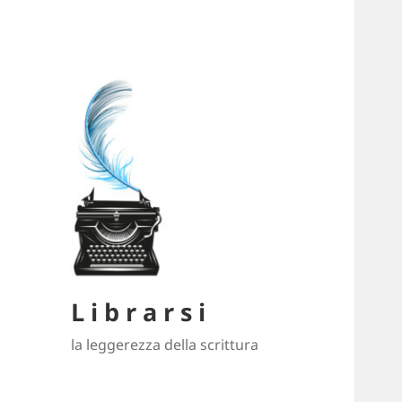
L i b r a r s i
la leggerezza della scrittura