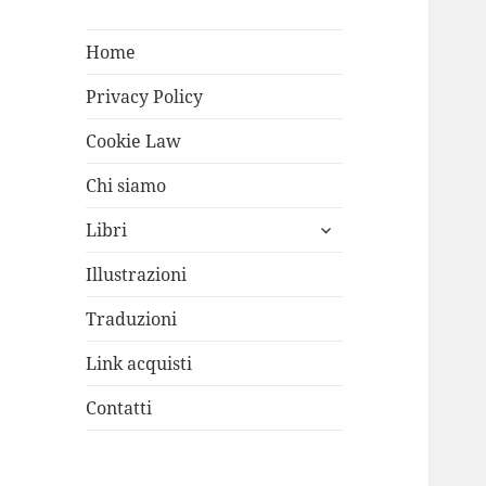
Home
Privacy Policy
Cookie Law
Chi siamo
apri
Libri
i
menù
Illustrazioni
child
Traduzioni
Link acquisti
Contatti