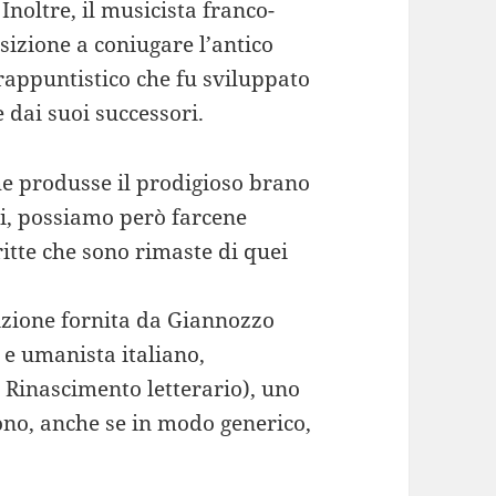
Inoltre, il musicista franco-
izione a coniugare l’antico
trappuntistico che fu sviluppato
 dai suoi successori.
he produsse il prodigioso brano
ti, possiamo però farcene
itte che sono rimaste di quei
rizione fornita da Giannozzo
o e umanista italiano,
Rinascimento letterario), uno
vono, anche se in modo generico,