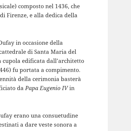
sicale) composto nel 1436, che
i Firenze, e alla dedica della
Dufay in occasione della
cattedrale di Santa Maria del
 cupola edificata dall’architetto
446) fu portata a compimento.
olennità della cerimonia basterà
fficiato da
Papa Eugenio IV
in
 Dufay erano una consuetudine
estinati a dare veste sonora a