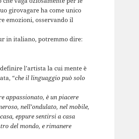
mo che vaga oziosamente per le
l suo girovagare ha come unico
re emozioni, osservando il
ur in italiano, potremmo dire:
efinire l’artista la cui mente è
ata, “
che il linguaggio può solo
ore appassionato, è un piacere
roso, nell’ondulato, nel mobile,
 casa, eppure sentirsi a casa
ntro del mondo, e rimanere