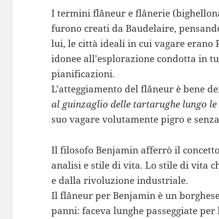
I termini flâneur e flânerie (bighello
furono creati da Baudelaire, pensando 
lui, le città ideali in cui vagare erano
idonee all’esplorazione condotta in t
pianificazioni.
L’atteggiamento del flâneur è bene def
al guinzaglio delle tartarughe lungo le 
suo vagare volutamente pigro e senz
Il filosofo Benjamin afferrò il concet
analisi e stile di vita. Lo stile di vit
e dalla rivoluzione industriale.
Il flâneur per Benjamin è un borghese d
panni: faceva lunghe passeggiate per l