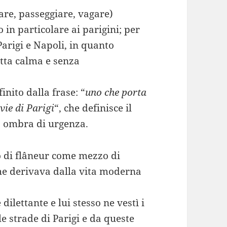
nare, passeggiare, vagare)
in particolare ai parigini; per
 Parigi e Napoli, in quanto
utta calma e senza
inito dalla frase: “
uno che porta
vie di Parigi
“, che definisce il
a ombra di urgenza.
to di flâneur come mezzo di
a che derivava dalla vita moderna
ilettante e lui stesso ne vestì i
e strade di Parigi e da queste