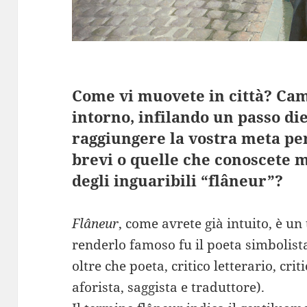
Come vi muovete in città? Ca
intorno, infilando un passo die
raggiungere la vostra meta per
brevi o quelle che conoscete m
degli inguaribili “flâneur”?
Flâneur
, come avrete già intuito, è un
renderlo famoso fu il poeta simbolis
oltre che poeta, critico letterario, criti
aforista, saggista e traduttore).