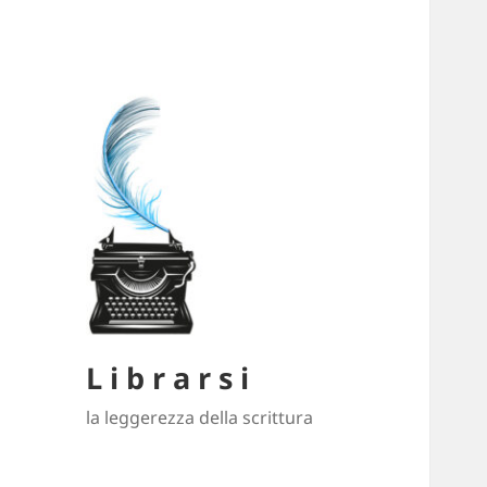
L i b r a r s i
la leggerezza della scrittura