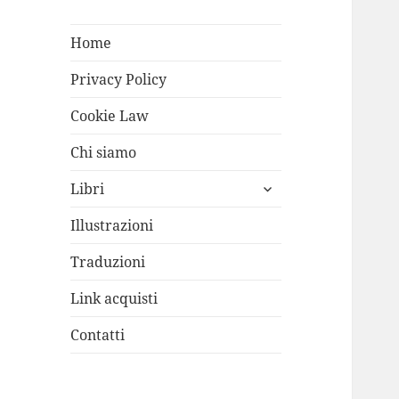
Home
Privacy Policy
Cookie Law
Chi siamo
apri
Libri
i
menù
Illustrazioni
child
Traduzioni
Link acquisti
Contatti