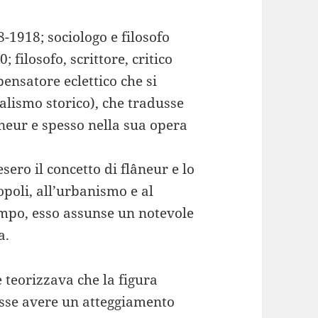
-1918; sociologo e filosofo
; filosofo, scrittore, critico
pensatore eclettico che si
ialismo storico), che tradusse
âneur e spesso nella sua opera
esero il concetto di flâneur e lo
poli, all’urbanismo e al
empo, esso assunse un notevole
a.
 teorizzava che la figura
esse avere un atteggiamento