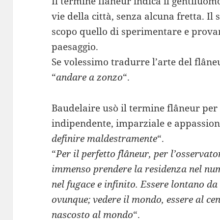
Il termine flâneur indica il gentiluo
vie della città, senza alcuna fretta. I
scopo quello di sperimentare e prova
paesaggio.
Se volessimo tradurre l’arte del flâne
“
andare a zonzo
“.
Baudelaire usò il termine flâneur per d
indipendente, imparziale e appassion
definire maldestramente
“.
“
Per il perfetto flâneur, per l’osservat
immenso prendere la residenza nel nume
nel fugace e infinito. Essere lontano da
ovunque; vedere il mondo, essere al ce
nascosto al mondo
“.