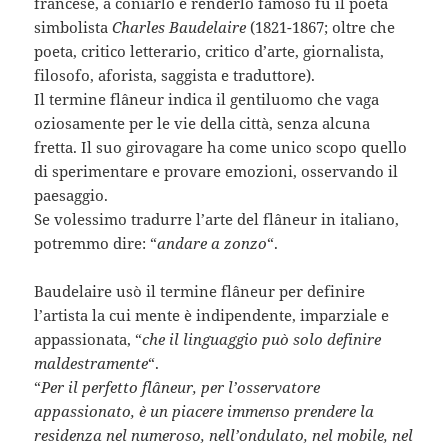
francese, a coniarlo e renderlo famoso fu il poeta
simbolista
Charles Baudelaire
(1821-1867; oltre che
poeta, critico letterario, critico d’arte, giornalista,
filosofo, aforista, saggista e traduttore).
Il termine flâneur indica il gentiluomo che vaga
oziosamente per le vie della città, senza alcuna
fretta. Il suo girovagare ha come unico scopo quello
di sperimentare e provare emozioni, osservando il
paesaggio.
Se volessimo tradurre l’arte del flâneur in italiano,
potremmo dire: “
andare a zonzo
“.
Baudelaire usò il termine flâneur per definire
l’artista la cui mente è indipendente, imparziale e
appassionata, “
che il linguaggio può solo definire
maldestramente
“.
“
Per il perfetto flâneur, per l’osservatore
appassionato, è un piacere immenso prendere la
residenza nel numeroso, nell’ondulato, nel mobile, nel