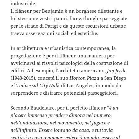
industriale.
Il flâneur per Benjamin è un borghese dilettante e
lui stesso ne vestì i panni: faceva lunghe passeggiate
per le strade di Parigi e da queste escursioni urbane
traeva osservazioni sociali ed estetiche.
In architettura e urbanistica contemporanea, la
progettazione è per il flâneur una maniera per
avvicinarsi ai risvolti psicologici della costruzione di
edifici. Ad esempio, l’architetto americano,
Jon Jerde
(1940-2015), concepì il suo
Horton Plaza
a San Diego
e l’
Universal CityWalk
di Los Angeles, in modo da
sorprendere e distrarre potenziali passeggiatori.
Secondo Baudelaire, per il perfetto flâneur “
è un
piacere immenso prendere dimora nel numero,
nell’ondulazione, nel movimento, nel fugace e
nell’infinito. Essere lontano da casa, e tuttavia
sentirsi a casa ovunque; vedere il mondo, essere al