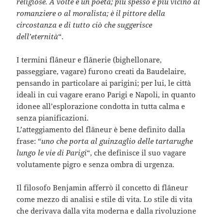
religiose. A volte è un poeta; più spesso è più vicino al
romanziere o al moralista; è il pittore della
circostanza e di tutto ciò che suggerisce
dell’eternità
“.
I termini flâneur e flânerie (bighellonare,
passeggiare, vagare) furono creati da Baudelaire,
pensando in particolare ai parigini; per lui, le città
ideali in cui vagare erano Parigi e Napoli, in quanto
idonee all’esplorazione condotta in tutta calma e
senza pianificazioni.
L’atteggiamento del flâneur è bene definito dalla
frase: “
uno che porta al guinzaglio delle tartarughe
lungo le vie di Parigi
“, che definisce il suo vagare
volutamente pigro e senza ombra di urgenza.
Il filosofo Benjamin afferrò il concetto di flâneur
come mezzo di analisi e stile di vita. Lo stile di vita
che derivava dalla vita moderna e dalla rivoluzione