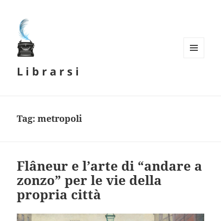
MENU
L i b r a r s i
E
WIDGET
Tag:
metropoli
Flâneur e l’arte di “andare a
zonzo” per le vie della
propria città