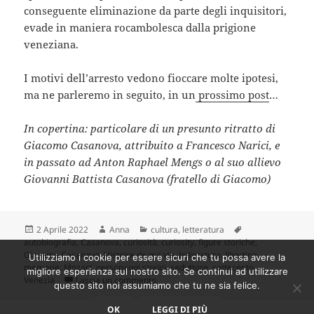
conseguente eliminazione da parte degli inquisitori,
evade in maniera rocambolesca dalla prigione
veneziana.
I motivi dell’arresto vedono fioccare molte ipotesi,
ma ne parleremo in seguito, in un
prossimo post
…
In copertina: particolare di un presunto ritratto di
Giacomo Casanova, attribuito a Francesco Narici, e
in passato ad Anton Raphael Mengs o al suo allievo
Giovanni Battista Casanova (fratello di Giacomo)
Scritto
Autore
Categorie
Tag
2 Aprile 2022
Anna
cultura
,
letteratura
il
autobiografia
,
Casanova
,
curiosità
,
curiosity
,
figure storiche
,
Giacomo Casanova
,
Histoire de ma vie
,
letteratura
,
libertino
,
Utilizziamo i cookie per essere sicuri che tu possa avere la
memorie
,
Mozart
,
personaggi storici
,
seduttore
,
settecento
,
migliore esperienza sul nostro sito. Se continui ad utilizzare
su Giacomo Casanova: la vita rocamboles
Venezia
Lascia un commento
questo sito noi assumiamo che tu ne sia felice.
OK
LEGGI DI PIÙ