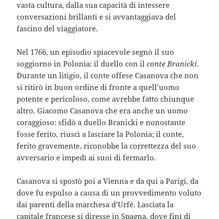
vasta cultura, dalla sua capacità di intessere
conversazioni brillanti e si avvantaggiava del
fascino del viaggiatore.
Nel 1766, un episodio spiacevole segnò il suo
soggiorno in Polonia: il duello con il
conte Branicki
.
Durante un litigio, il conte offese Casanova che non
si ritirò in buon ordine di fronte a quell’uomo
potente e pericoloso, come avrebbe fatto chiunque
altro. Giacomo Casanova che era anche un uomo
coraggioso: sfidò a duello Branicki e nonostante
fosse ferito, riuscì a lasciare la Polonia; il conte,
ferito gravemente, riconobbe la correttezza del suo
avversario e impedì ai suoi di fermarlo.
Casanova si spostò poi a Vienna e da qui a Parigi, da
dove fu espulso a causa di un provvedimento voluto
dai parenti della marchesa d’Urfé. Lasciata la
capitale francese si diresse in Spagna, dove finì di