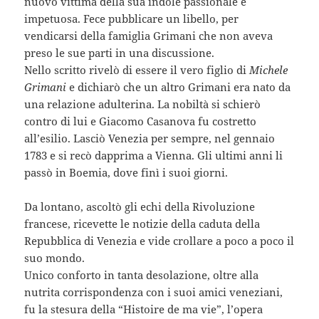
nuovo vittima della sua indole passionale e
impetuosa. Fece pubblicare un libello, per
vendicarsi della famiglia Grimani che non aveva
preso le sue parti in una discussione.
Nello scritto rivelò di essere il vero figlio di
Michele
Grimani
e dichiarò che un altro Grimani era nato da
una relazione adulterina. La nobiltà si schierò
contro di lui e Giacomo Casanova fu costretto
all’esilio. Lasciò Venezia per sempre, nel gennaio
1783 e si recò dapprima a Vienna. Gli ultimi anni li
passò in Boemia, dove finì i suoi giorni.
Da lontano, ascoltò gli echi della Rivoluzione
francese, ricevette le notizie della caduta della
Repubblica di Venezia e vide crollare a poco a poco il
suo mondo.
Unico conforto in tanta desolazione, oltre alla
nutrita corrispondenza con i suoi amici veneziani,
fu la stesura della “Histoire de ma vie”, l’opera