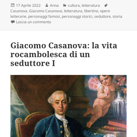
Scritto
Autore
Categorie
Tag
17 Aprile 2022
Anna
cultura
,
letteratura
il
Casanova
,
Giacomo Casanova
,
letteratura
,
libertino
,
opere
letterarie
,
personaggi famosi
,
personaggi storici
,
seduttore
,
storia
su Giacomo Casanova: la vita rocambolesca di un s
Lascia un commento
Giacomo Casanova: la vita
rocambolesca di un
seduttore I