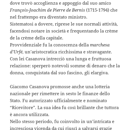
dove trovò accoglienza e appoggio dal suo amico
François-Joachim de Pierre de Bernis
(1715-1794) che
nel frattempo era diventato ministro.
Sistematosi a dovere, riprese le sue normali attività,
facendosi notare in società e frequentando la crème
de la crème della capitale.
Provvidenziale fu la conoscenza della
marchesa
d’Urfé
, un’aristocratica ricchissima e stravagante.
Con lei Casanova intrecciò una lunga e fruttuosa
relazione: sperperò notevoli somme di denaro che la
donna, conquistata dal suo fascino, gli elargiva.
Giacomo Casanova promosse anche una lotteria
nazionale per rimettere in sesto le finanze dello
Stato. Fu autorizzato ufficialmente e nominato
“Ricevitore”. La sua idea fu così brillante che tuttora
è ancora utilizzata.
Nello stesso periodo, fu coinvolto in un’intricata e
incresciosa vicenda da cui riuscì a salvarsi grazie