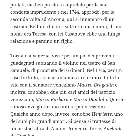
prelati, ma ben presto fu liquidato per la sua
condotta imprudente e nel 1744, approdò, per la
seconda volta ad Ancona, qui si innamorò di un
castrato: Bellino che in realtà era una donna, il suo
nome era Teresa, con lei Casanova ebbe una lunga
relazione e persino un figlio.
Tornato a Venezia, visse per un po’ dei proventi
guadagnati suonando il violino nel teatro di San
Samuele, di proprietà dei Grimani. Nel 1746, per un
caso fortuito, strinse un’amicizia che durò tutta la
vita con il senatore veneziano
Matteo Bragadin
e
inoltre, conobbe i due più cari amici del patrizio
veneziano,
Marco Barbaro
e
Marco Dandolo
. Queste
conoscenze gli furono utili in più occasioni.
Qualche anno dopo, invece, conobbe
Henriette
, uno
dei suoi più grandi amori. Si pensa si trattasse di
un’aristocratica di Aix-en-Provence, forse,
Adelaide
de Gueidan
.