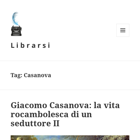
MENU
L i b r a r s i
E
WIDGET
Tag:
Casanova
Giacomo Casanova: la vita
rocambolesca di un
seduttore II