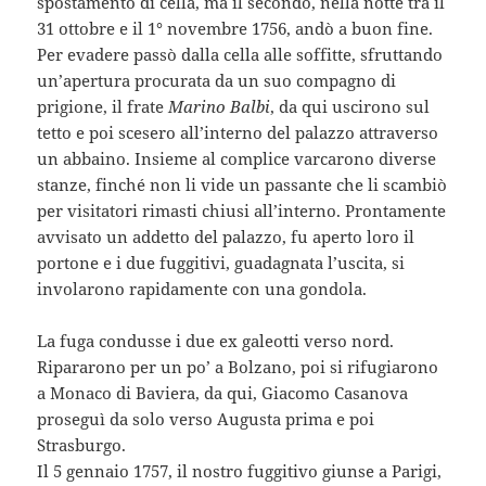
spostamento di cella, ma il secondo, nella notte tra il
31 ottobre e il 1° novembre 1756, andò a buon fine.
Per evadere passò dalla cella alle soffitte, sfruttando
un’apertura procurata da un suo compagno di
prigione, il frate
Marino Balbi
, da qui uscirono sul
tetto e poi scesero all’interno del palazzo attraverso
un abbaino. Insieme al complice varcarono diverse
stanze, finché non li vide un passante che li scambiò
per visitatori rimasti chiusi all’interno. Prontamente
avvisato un addetto del palazzo, fu aperto loro il
portone e i due fuggitivi, guadagnata l’uscita, si
involarono rapidamente con una gondola.
La fuga condusse i due ex galeotti verso nord.
Ripararono per un po’ a Bolzano, poi si rifugiarono
a Monaco di Baviera, da qui, Giacomo Casanova
proseguì da solo verso Augusta prima e poi
Strasburgo.
Il 5 gennaio 1757, il nostro fuggitivo giunse a Parigi,