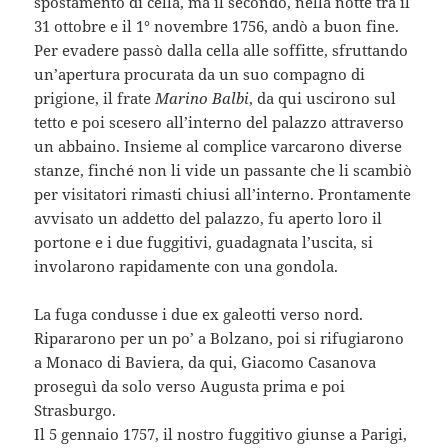
spostamento di cella, ma il secondo, nella notte tra il
31 ottobre e il 1° novembre 1756, andò a buon fine.
Per evadere passò dalla cella alle soffitte, sfruttando
un’apertura procurata da un suo compagno di
prigione, il frate
Marino Balbi
, da qui uscirono sul
tetto e poi scesero all’interno del palazzo attraverso
un abbaino. Insieme al complice varcarono diverse
stanze, finché non li vide un passante che li scambiò
per visitatori rimasti chiusi all’interno. Prontamente
avvisato un addetto del palazzo, fu aperto loro il
portone e i due fuggitivi, guadagnata l’uscita, si
involarono rapidamente con una gondola.
La fuga condusse i due ex galeotti verso nord.
Ripararono per un po’ a Bolzano, poi si rifugiarono
a Monaco di Baviera, da qui, Giacomo Casanova
proseguì da solo verso Augusta prima e poi
Strasburgo.
Il 5 gennaio 1757, il nostro fuggitivo giunse a Parigi,