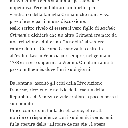
nuovo vittima della sua indole passionale e
impetuosa. Fece pubblicare un libello, per
vendicarsi della famiglia Grimani che non aveva
preso le sue parti in una discussione.
Nello scritto rivelò di essere il vero figlio di
Michele
Grimani
e dichiarò che un altro Grimani era nato da
una relazione adulterina. La nobiltà si schierò
contro di lui e Giacomo Casanova fu costretto
all’esilio. Lasciò Venezia per sempre, nel gennaio
1783 e si recò dapprima a Vienna. Gli ultimi anni li
passò in Boemia, dove finì i suoi giorni.
Da lontano, ascoltò gli echi della Rivoluzione
francese, ricevette le notizie della caduta della
Repubblica di Venezia e vide crollare a poco a poco il
suo mondo.
Unico conforto in tanta desolazione, oltre alla
nutrita corrispondenza con i suoi amici veneziani,
fu la stesura della “Histoire de ma vie”, l’opera