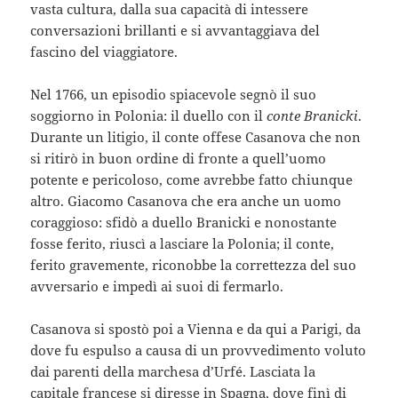
vasta cultura, dalla sua capacità di intessere
conversazioni brillanti e si avvantaggiava del
fascino del viaggiatore.
Nel 1766, un episodio spiacevole segnò il suo
soggiorno in Polonia: il duello con il
conte Branicki
.
Durante un litigio, il conte offese Casanova che non
si ritirò in buon ordine di fronte a quell’uomo
potente e pericoloso, come avrebbe fatto chiunque
altro. Giacomo Casanova che era anche un uomo
coraggioso: sfidò a duello Branicki e nonostante
fosse ferito, riuscì a lasciare la Polonia; il conte,
ferito gravemente, riconobbe la correttezza del suo
avversario e impedì ai suoi di fermarlo.
Casanova si spostò poi a Vienna e da qui a Parigi, da
dove fu espulso a causa di un provvedimento voluto
dai parenti della marchesa d’Urfé. Lasciata la
capitale francese si diresse in Spagna, dove finì di