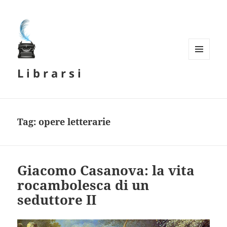
MENU
L i b r a r s i
E
WIDGET
Tag:
opere letterarie
Giacomo Casanova: la vita
rocambolesca di un
seduttore II