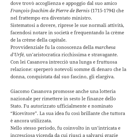
dove trovò accoglienza e appoggio dal suo amico
François-Joachim de Pierre de Bernis
(1715-1794) che
nel frattempo era diventato ministro.
Sistematosi a dovere, riprese le sue normali attività,
facendosi notare in società e frequentando la crème
de la crème della capitale.
Provvidenziale fu la conoscenza della
marchesa
d’Urfé
, un’aristocratica ricchissima e stravagante.
Con lei Casanova intrecciò una lunga e fruttuosa
relazione: sperperò notevoli somme di denaro che la
donna, conquistata dal suo fascino, gli elargiva.
Giacomo Casanova promosse anche una lotteria
nazionale per rimettere in sesto le finanze dello
Stato. Fu autorizzato ufficialmente e nominato
“Ricevitore”. La sua idea fu così brillante che tuttora
è ancora utilizzata.
Nello stesso periodo, fu coinvolto in un’intricata e
incresciosa vicenda da cui riuscì a salvarsi grazie