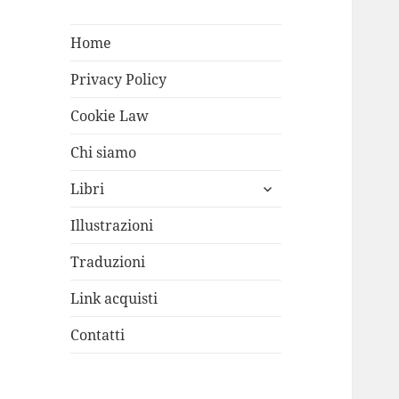
Home
Privacy Policy
Cookie Law
Chi siamo
apri
Libri
i
menù
Illustrazioni
child
Traduzioni
Link acquisti
Contatti