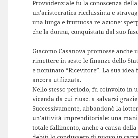
Provvidenziale fu la conoscenza dell
un’aristocratica ricchissima e stravag
una lunga e fruttuosa relazione: spe
che la donna, conquistata dal suo fasci
Giacomo Casanova promosse anche un
rimettere in sesto le finanze dello St
e nominato “Ricevitore”. La sua idea f
ancora utilizzata.
Nello stesso periodo, fu coinvolto in u
vicenda da cui riuscì a salvarsi grazi
Successivamente, abbandonò la lotteri
un’attività imprenditoriale: una manif
totale fallimento, anche a causa della 
debiti lo condussero di nuovo in carc