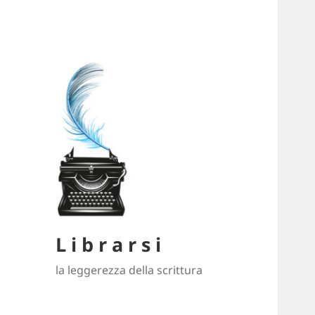
L i b r a r s i
la leggerezza della scrittura