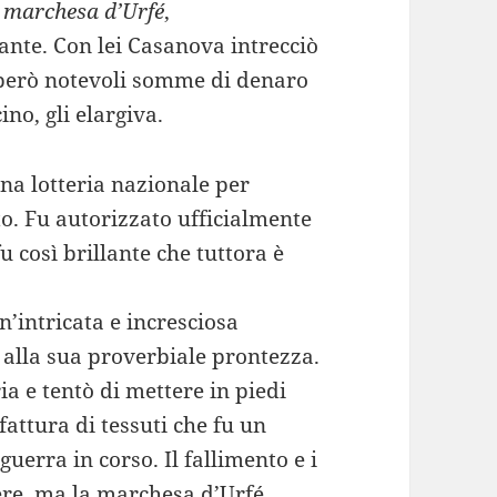
a
marchesa d’Urfé
,
ante. Con lei Casanova intrecciò
rperò notevoli somme di denaro
no, gli elargiva.
a lotteria nazionale per
ato. Fu autorizzato ufficialmente
u così brillante che tuttora è
n’intricata e incresciosa
e alla sua proverbiale prontezza.
a e tentò di mettere in piedi
attura di tessuti che fu un
guerra in corso. Il fallimento e i
ere, ma la marchesa d’Urfé