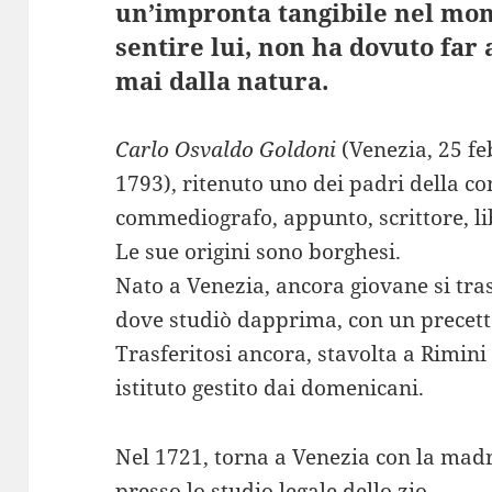
un’impronta tangibile nel mond
sentire lui, non ha dovuto far 
mai dalla natura.
Carlo Osvaldo Goldoni
(Venezia, 25 fe
1793), ritenuto uno dei padri della 
commediografo, appunto, scrittore, lib
Le sue origini sono borghesi.
Nato a Venezia, ancora giovane si tras
dove studiò dapprima, con un precettor
Trasferitosi ancora, stavolta a Rimini
istituto gestito dai domenicani.
Nel 1721, torna a Venezia con la madre
presso lo studio legale dello zio.