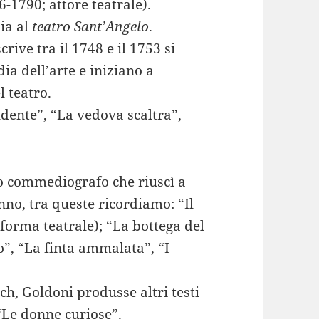
-1790; attore teatrale).
ia al
teatro Sant’Angelo
.
ive tra il 1748 e il 1753 si
a dell’arte e iniziano a
l teatro.
dente”, “La vedova scaltra”,
ro commediografo che riuscì a
nno, tra queste ricordiamo: “Il
forma teatrale); “La bottega del
co”, “La finta ammalata”, “I
, Goldoni produsse altri testi
 “Le donne curiose”.