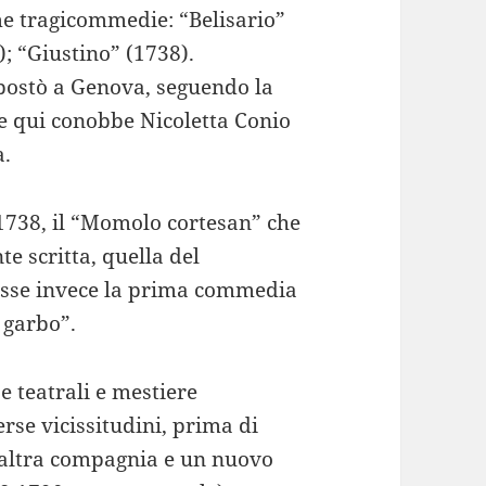
ime tragicommedie: “Belisario”
; “Giustino” (1738).
spostò a Genova, seguendo la
e qui conobbe Nicoletta Conio
a.
1738, il “Momolo cortesan” che
 scritta, quella del
crisse invece la prima commedia
i garbo”.
e teatrali e mestiere
rse vicissitudini, prima di
’altra compagnia e un nuovo