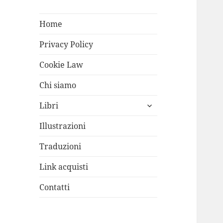
Home
Privacy Policy
Cookie Law
Chi siamo
apri
Libri
i
menù
Illustrazioni
child
Traduzioni
Link acquisti
Contatti