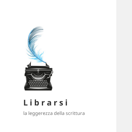
L i b r a r s i
la leggerezza della scrittura