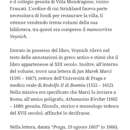
e il collegio gesuita di Villa Mondragone, vicino
Frascati. L’ordine di cui Strickland faceva parte
necessitava di fondi per restaurare la villa, li
ottenne vendendo trenta volumi della sua
biblioteca, tra questi era compreso il
manoscritto
Voynich
.
Entrato in possesso del libro, Voynich rilevò nel
testo delle annotazioni in greco antico e stimò che il
libro appartenesse al XIII secolo. Inoltre, all’interno
del volume, trovò una lettera di
Jan Marek Marci
(1595 – 1667), rettore dell’Università di Praga e
medico reale di
Rodolfo II di Boemia
(1552 – 1612).
Nella missiva era specificato che Marci lo inviava a
Roma, all’amico poligrafo,
Athanasius Kircher
(1602
– 1680; gesuita, filosofo, storico e museologo tedesco
del XVII secolo), affinché lo decifrasse.
Nella lettera, datata “
Praga, 19 agosto 1665
” (o 1666),