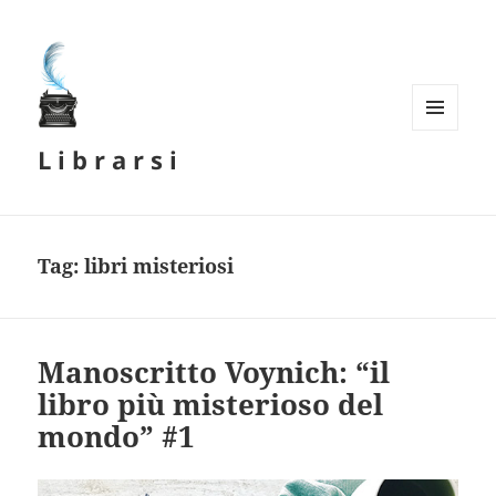
MENU
L i b r a r s i
E
WIDGET
Tag:
libri misteriosi
Manoscritto Voynich: “il
libro più misterioso del
mondo” #1