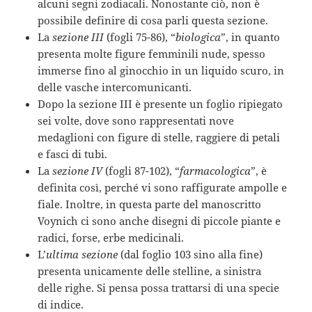
alcuni segni zodiacali. Nonostante ciò, non è
possibile definire di cosa parli questa sezione.
La
sezione III
(fogli 75-86), “
biologica
”, in quanto
presenta molte figure femminili nude, spesso
immerse fino al ginocchio in un liquido scuro, in
delle vasche intercomunicanti.
Dopo la sezione III è presente un foglio ripiegato
sei volte, dove sono rappresentati nove
medaglioni con figure di stelle, raggiere di petali
e fasci di tubi.
La
sezione IV
(fogli 87-102), “
farmacologica
”, è
definita così, perché vi sono raffigurate ampolle e
fiale. Inoltre, in questa parte del manoscritto
Voynich ci sono anche disegni di piccole piante e
radici, forse, erbe medicinali.
L’
ultima sezione
(dal foglio 103 sino alla fine)
presenta unicamente delle stelline, a sinistra
delle righe. Si pensa possa trattarsi di una specie
di indice.