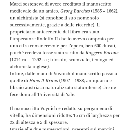
Marci sosteneva di avere ereditato il manoscritto
medievale da un amico,
Georg Barches
(1585 – 1662),
un alchimista (si conobbe il suo nome solo
successivamente, grazie a delle ricerche). Il
proprietario antecedente del libro era stato
l’imperatore Rodolfo II che lo aveva comprato per
una cifra considerevole per l’epoca, ben 600 ducati,
poiché credeva fosse stato scritto da
Ruggero Bacone
(1214 ca. – 1292 ca.; filosofo, scienziato, teologo ed
alchimista inglese).
Infine, dalle mani di Voynich il manoscritto passò a
quelle di
Hans P. Kraus
(1907 – 1988; antiquario e
libraio austriaco naturalizzato statunitense) che ne
fece dono all’Università di Yale.
Il manoscritto Voynich è redatto su pergamena di
vitello; ha dimensioni ridotte: 16 cm di larghezza per
22 di altezza e 5 di spessore.
Grazie alle due numerazioni, presenti sui margini