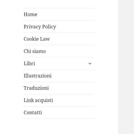
Home
Privacy Policy
Cookie Law
Chi siamo
apri
Libri
i
menù
Illustrazioni
child
Traduzioni
Link acquisti
Contatti