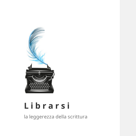
L i b r a r s i
la leggerezza della scrittura