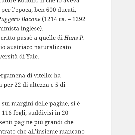
ratore Rodolfo II che lo aveva
per l’epoca, ben 600 ducati,
Ruggero Bacone
(1214 ca. – 1292
chimista inglese).
critto passò a quelle di
Hans P.
aio austriaco naturalizzato
ersità di Yale.
ergamena di vitello; ha
 per 22 di altezza e 5 di
sui margini delle pagine, si è
116 fogli, suddivisi in 20
esenti pagine più grandi che
contrato che all’insieme mancano