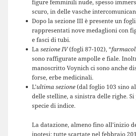
figure femminili nude, spesso immerse
scuro, in delle vasche intercomunican
Dopo la sezione III è presente un fogli
rappresentati nove medaglioni con figu
e fasci di tubi.
La
sezione IV
(fogli 87-102), “
farmacol
sono raffigurate ampolle e fiale. Inolt
manoscritto Voynich ci sono anche dise
forse, erbe medicinali.
L’
ultima sezione
(dal foglio 103 sino a
delle stelline, a sinistra delle righe. 
specie di indice.
La datazione, almeno fino all’inizio de
ipotesi; tutte scartate nel febbraio 20