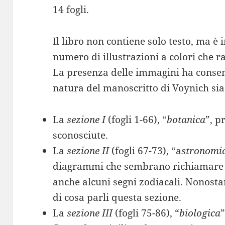
14 fogli.
Il libro non contiene solo testo, ma è
numero di illustrazioni a colori che ra
La presenza delle immagini ha consen
natura del manoscritto di Voynich sia 
La
sezione I
(fogli 1-66), “
botanica
”, p
sconosciute.
La
sezione II
(fogli 67-73), “a
stronomic
diagrammi che sembrano richiamare de
anche alcuni segni zodiacali. Nonostan
di cosa parli questa sezione.
La
sezione III
(fogli 75-86), “
biologica