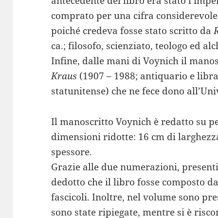
antecedente del libro era stato l’impe
comprato per una cifra considerevole 
poiché credeva fosse stato scritto da
ca.; filosofo, scienziato, teologo ed al
Infine, dalle mani di Voynich il manos
Kraus
(1907 – 1988; antiquario e libr
statunitense) che ne fece dono all’Univ
Il manoscritto Voynich è redatto su p
dimensioni ridotte: 16 cm di larghezza
spessore.
Grazie alle due numerazioni, presenti 
dedotto che il libro fosse composto da 
fascicoli. Inoltre, nel volume sono pr
sono state ripiegate, mentre si è ris