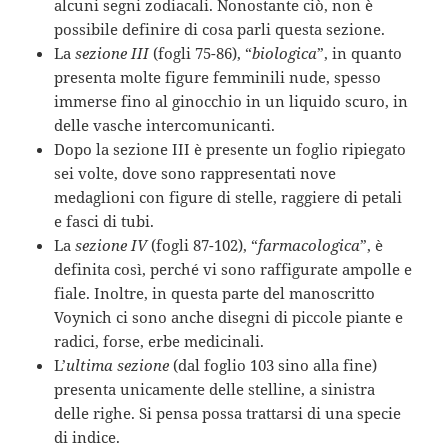
alcuni segni zodiacali. Nonostante ciò, non è
possibile definire di cosa parli questa sezione.
La
sezione III
(fogli 75-86), “
biologica
”, in quanto
presenta molte figure femminili nude, spesso
immerse fino al ginocchio in un liquido scuro, in
delle vasche intercomunicanti.
Dopo la sezione III è presente un foglio ripiegato
sei volte, dove sono rappresentati nove
medaglioni con figure di stelle, raggiere di petali
e fasci di tubi.
La
sezione IV
(fogli 87-102), “
farmacologica
”, è
definita così, perché vi sono raffigurate ampolle e
fiale. Inoltre, in questa parte del manoscritto
Voynich ci sono anche disegni di piccole piante e
radici, forse, erbe medicinali.
L’
ultima sezione
(dal foglio 103 sino alla fine)
presenta unicamente delle stelline, a sinistra
delle righe. Si pensa possa trattarsi di una specie
di indice.