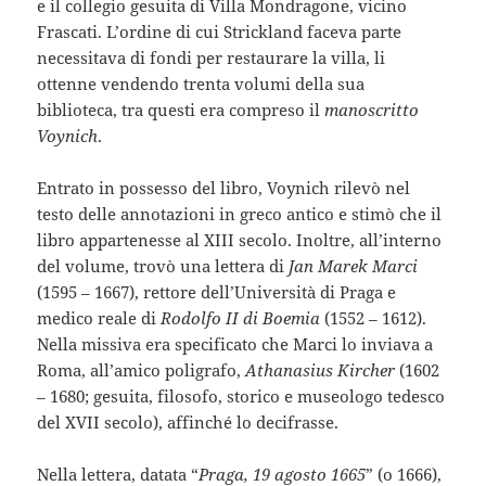
e il collegio gesuita di Villa Mondragone, vicino
Frascati. L’ordine di cui Strickland faceva parte
necessitava di fondi per restaurare la villa, li
ottenne vendendo trenta volumi della sua
biblioteca, tra questi era compreso il
manoscritto
Voynich
.
Entrato in possesso del libro, Voynich rilevò nel
testo delle annotazioni in greco antico e stimò che il
libro appartenesse al XIII secolo. Inoltre, all’interno
del volume, trovò una lettera di
Jan Marek Marci
(1595 – 1667), rettore dell’Università di Praga e
medico reale di
Rodolfo II di Boemia
(1552 – 1612).
Nella missiva era specificato che Marci lo inviava a
Roma, all’amico poligrafo,
Athanasius Kircher
(1602
– 1680; gesuita, filosofo, storico e museologo tedesco
del XVII secolo), affinché lo decifrasse.
Nella lettera, datata “
Praga, 19 agosto 1665
” (o 1666),