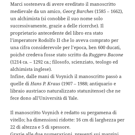
Marci sosteneva di avere ereditato il manoscritto
medievale da un amico,
Georg Barches
(1585 – 1662),
un alchimista (si conobbe il suo nome solo
successivamente, grazie a delle ricerche). Il
proprietario antecedente del libro era stato
l’imperatore Rodolfo II che lo aveva comprato per
una cifra considerevole per l’epoca, ben 600 ducati,
poiché credeva fosse stato scritto da
Ruggero Bacone
(1214 ca. – 1292 ca.; filosofo, scienziato, teologo ed
alchimista inglese).
Infine, dalle mani di Voynich il manoscritto passò a
quelle di
Hans P. Kraus
(1907 – 1988; antiquario e
libraio austriaco naturalizzato statunitense) che ne
fece dono all’Università di Yale.
Il manoscritto Voynich è redatto su pergamena di
vitello; ha dimensioni ridotte: 16 cm di larghezza per
22 di altezza e 5 di spessore.
Grazie alle due numerazioni, presenti sui margini