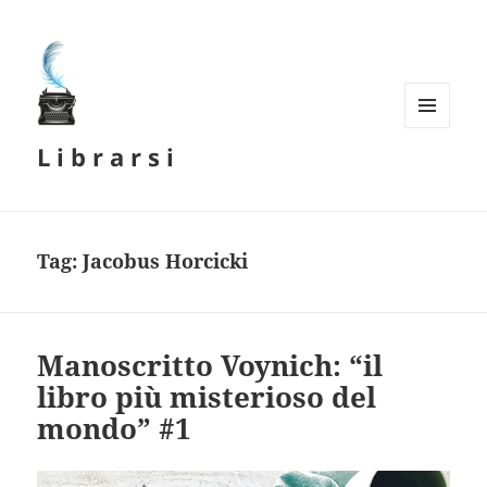
MENU
L i b r a r s i
E
WIDGET
Tag:
Jacobus Horcicki
Manoscritto Voynich: “il
libro più misterioso del
mondo” #1