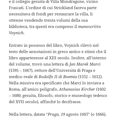
e il collegio gesuita di Villa Mondragone, vicino
Frascati. L’ordine di cui Strickland faceva parte
necessitava di fondi per restaurare la villa, li
ottenne vendendo trenta volumi della sua
biblioteca, tra questi era compreso il
manoscritto
Voynich
.
Entrato in possesso del libro, Voynich rilevò nel
testo delle annotazioni in greco antico e stimò che il
libro appartenesse al XIII secolo. Inoltre, all’interno
del volume, trovò una lettera di
Jan Marek Marci
(1595 – 1667), rettore dell’Università di Praga e
medico reale di
Rodolfo II di Boemia
(1552 – 1612).
Nella missiva era specificato che Marci lo inviava a
Roma, all’amico poligrafo,
Athanasius Kircher
(1602
– 1680; gesuita, filosofo, storico e museologo tedesco
del XVII secolo), affinché lo decifrasse.
Nella lettera, datata “
Praga, 19 agosto 1665
” (o 1666),