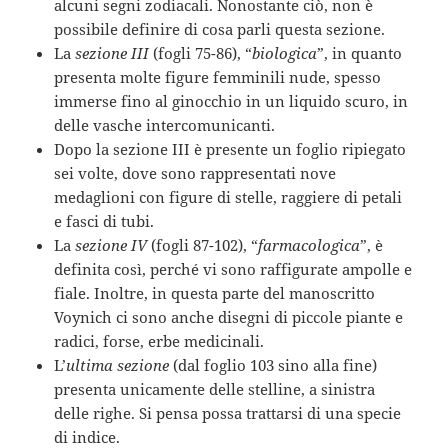
alcuni segni zodiacali. Nonostante ciò, non è
possibile definire di cosa parli questa sezione.
La
sezione III
(fogli 75-86), “
biologica
”, in quanto
presenta molte figure femminili nude, spesso
immerse fino al ginocchio in un liquido scuro, in
delle vasche intercomunicanti.
Dopo la sezione III è presente un foglio ripiegato
sei volte, dove sono rappresentati nove
medaglioni con figure di stelle, raggiere di petali
e fasci di tubi.
La
sezione IV
(fogli 87-102), “
farmacologica
”, è
definita così, perché vi sono raffigurate ampolle e
fiale. Inoltre, in questa parte del manoscritto
Voynich ci sono anche disegni di piccole piante e
radici, forse, erbe medicinali.
L’
ultima sezione
(dal foglio 103 sino alla fine)
presenta unicamente delle stelline, a sinistra
delle righe. Si pensa possa trattarsi di una specie
di indice.