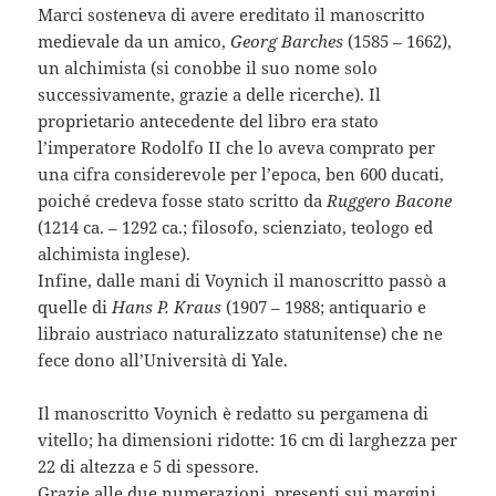
Marci sosteneva di avere ereditato il manoscritto
medievale da un amico,
Georg Barches
(1585 – 1662),
un alchimista (si conobbe il suo nome solo
successivamente, grazie a delle ricerche). Il
proprietario antecedente del libro era stato
l’imperatore Rodolfo II che lo aveva comprato per
una cifra considerevole per l’epoca, ben 600 ducati,
poiché credeva fosse stato scritto da
Ruggero Bacone
(1214 ca. – 1292 ca.; filosofo, scienziato, teologo ed
alchimista inglese).
Infine, dalle mani di Voynich il manoscritto passò a
quelle di
Hans P. Kraus
(1907 – 1988; antiquario e
libraio austriaco naturalizzato statunitense) che ne
fece dono all’Università di Yale.
Il manoscritto Voynich è redatto su pergamena di
vitello; ha dimensioni ridotte: 16 cm di larghezza per
22 di altezza e 5 di spessore.
Grazie alle due numerazioni, presenti sui margini