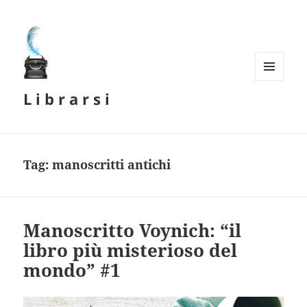
MENU
L i b r a r s i
E
WIDGET
Tag:
manoscritti antichi
Manoscritto Voynich: “il
libro più misterioso del
mondo” #1