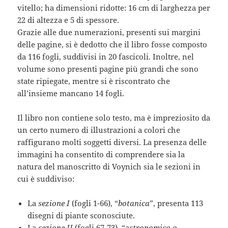
vitello; ha dimensioni ridotte: 16 cm di larghezza per
22 di altezza e 5 di spessore.
Grazie alle due numerazioni, presenti sui margini
delle pagine, si è dedotto che il libro fosse composto
da 116 fogli, suddivisi in 20 fascicoli. Inoltre, nel
volume sono presenti pagine più grandi che sono
state ripiegate, mentre si è riscontrato che
all’insieme mancano 14 fogli.
Il libro non contiene solo testo, ma è impreziosito da
un certo numero di illustrazioni a colori che
raffigurano molti soggetti diversi. La presenza delle
immagini ha consentito di comprendere sia la
natura del manoscritto di Voynich sia le sezioni in
cui è suddiviso:
La
sezione I
(fogli 1-66), “
botanica
”, presenta 113
disegni di piante sconosciute.
La
sezione II
(fogli 67-73), “a
stronomica o