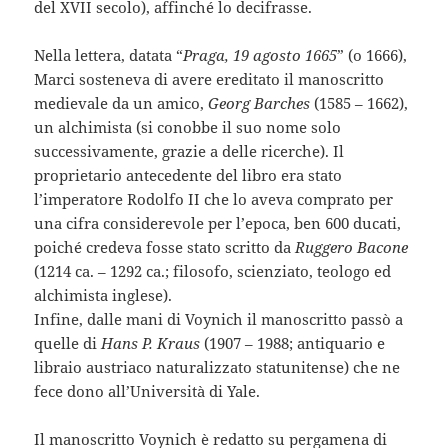
del XVII secolo), affinché lo decifrasse.
Nella lettera, datata “
Praga, 19 agosto 1665
” (o 1666),
Marci sosteneva di avere ereditato il manoscritto
medievale da un amico,
Georg Barches
(1585 – 1662),
un alchimista (si conobbe il suo nome solo
successivamente, grazie a delle ricerche). Il
proprietario antecedente del libro era stato
l’imperatore Rodolfo II che lo aveva comprato per
una cifra considerevole per l’epoca, ben 600 ducati,
poiché credeva fosse stato scritto da
Ruggero Bacone
(1214 ca. – 1292 ca.; filosofo, scienziato, teologo ed
alchimista inglese).
Infine, dalle mani di Voynich il manoscritto passò a
quelle di
Hans P. Kraus
(1907 – 1988; antiquario e
libraio austriaco naturalizzato statunitense) che ne
fece dono all’Università di Yale.
Il manoscritto Voynich è redatto su pergamena di