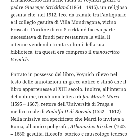
padre
Giuseppe Strickland
(1864 – 1915), un religioso
gesuita che, nel 1912, fece da tramite tra l’antiquario
e il collegio gesuita di Villa Mondragone, vicino
Frascati. L’ordine di cui Strickland faceva parte
necessitava di fondi per restaurare la villa, li
ottenne vendendo trenta volumi della sua
biblioteca, tra questi era compreso il
manoscritto
Voynich
.
Entrato in possesso del libro, Voynich rilevò nel
testo delle annotazioni in greco antico e stimò che il
libro appartenesse al XIII secolo. Inoltre, all’interno
del volume, trovò una lettera di
Jan Marek Marci
(1595 – 1667), rettore dell’Università di Praga e
medico reale di
Rodolfo II di Boemia
(1552 – 1612).
Nella missiva era specificato che Marci lo inviava a
Roma, all’amico poligrafo,
Athanasius Kircher
(1602
– 1680; gesuita, filosofo, storico e museologo tedesco