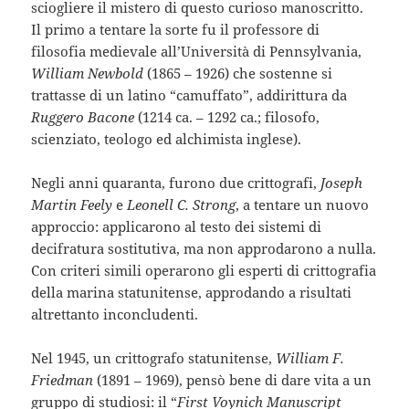
sciogliere il mistero di questo curioso manoscritto.
Il primo a tentare la sorte fu il professore di
filosofia medievale all’Università di Pennsylvania,
William Newbold
(1865 – 1926) che sostenne si
trattasse di un latino “camuffato”, addirittura da
Ruggero Bacone
(1214 ca. – 1292 ca.; filosofo,
scienziato, teologo ed alchimista inglese).
Negli anni quaranta, furono due crittografi,
Joseph
Martin Feely
e
Leonell C. Strong
, a tentare un nuovo
approccio: applicarono al testo dei sistemi di
decifratura sostitutiva, ma non approdarono a nulla.
Con criteri simili operarono gli esperti di crittografia
della marina statunitense, approdando a risultati
altrettanto inconcludenti.
Nel 1945, un crittografo statunitense,
William F.
Friedman
(1891 – 1969), pensò bene di dare vita a un
gruppo di studiosi: il “
First Voynich Manuscript