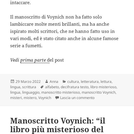
intaccare.
Il manoscritto di Voynich non ha fatto solo
lambiccare molte menti brillanti, ma ha anche
ispirato molti scrittori, che ne hanno fatto uso in
vari modi, ed è stato citato anche in alcune famose
serie a fumetti.
Vedi
prima parte
d
el post
Scritto
Autore
Categorie
29 Marzo 2022
Anna
cultura
,
letteratura
,
lettura
,
il
Tag
lingua
,
scrittura
alfabeto
,
decifratura testo
,
libro misterioso
,
lingua
,
linguaggio
,
manoscritto misterioso
,
manoscritto Voynich
,
su Manoscritto Voynich: 
misteri
,
mistero
,
Voynich
Lascia un commento
Manoscritto Voynich: “il
libro più misterioso del