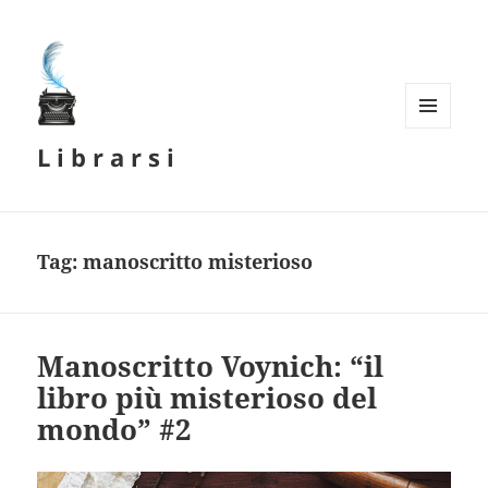
MENU
L i b r a r s i
E
WIDGET
Tag:
manoscritto misterioso
Manoscritto Voynich: “il
libro più misterioso del
mondo” #2