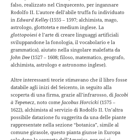
falso, realizzato nel Cinquecento, per ingannare
Rodolfo II. L’autore dell’abile truffa fu individuato
in
Edward Kelley
(1555 – 1597; alchimista, mago,
astrologo, glottoteta e medium inglese. La
glottopoiesi
è l’arte di creare linguaggi artificiali
sviluppandone la fonologia, il vocabolario e la
grammatica), aiutato nella singolare malefatta da
John Dee
(1527 – 1608; filoso, matematico, geografo,
alchimista, astrologo e astronomo inglese).
Altre interessanti teorie stimavano che il libro fosse
databile agli inizi del Seicento, in seguito alla
scoperta di una firma, grazie all’infrarosso, di
Jacobi
à Tepenecz
, noto come
Jacobus Horcicki
(1575 –
1622), alchimista al servizio di Rodolfo II. Un’altra
possibile datazione fu suggerita da una delle piante
rappresentate nella sezione “botanica”, simile al
comune girasole, questo pianta giunse in Europa
solo dopo la scoperta dell’America, per cui si