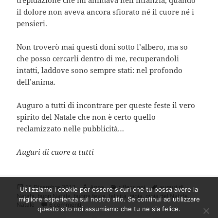
trepidazione che mi animava nell’infanzia, quando
il dolore non aveva ancora sfiorato né il cuore né i
pensieri.
Non troverò mai questi doni sotto l’albero, ma so
che posso cercarli dentro di me, recuperandoli
intatti, laddove sono sempre stati: nel profondo
dell’anima.
Auguro a tutti di incontrare per queste feste il vero
spirito del Natale che non è certo quello
reclamizzato nelle pubblicità…
Auguri di cuore a tutti
Scritto
Autore
Categorie
Tag
16 Dicembre 2012
Anna
riflessioni
auguri di
Utilizziamo i cookie per essere sicuri che tu possa avere la
il
Natale
,
buon Natale
,
buone feste
,
felicità
,
gioia
,
gioia del Natale
,
migliore esperienza sul nostro sito. Se continui ad utilizzare
su Il miglior augurio di Natale: ritrovare il vero spi
Natale
6 commenti
questo sito noi assumiamo che tu ne sia felice.