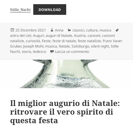
Stille_Nacht
DOWNLOAD
Scritto
Autore
Categorie
Tag
25 Dicembre 2021
Anna
classici
,
cultura
,
musica
il
astro del ciel
,
Auguri
,
auguri di Natale
,
Austria
,
canzoni
,
canzoni
natalizie
,
curiosità
,
Feste
,
feste di natale
,
feste natalizie
,
Franz Xaver
Gruber
,
Joseph Mohr
,
musica
,
Natale
,
Salisburgo
,
silent night
,
Stille
su “Stille Nacht”: la notte 
Nacht
,
storia
,
tedesco
Lascia un commento
Il miglior augurio di Natale:
ritrovare il vero spirito di
questa festa