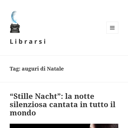
MENU
L i b r a r s i
E
WIDGET
Tag:
auguri di Natale
“Stille Nacht”: la notte
silenziosa cantata in tutto il
mondo