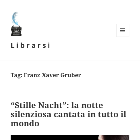
MENU
L i b r a r s i
E
WIDGET
Tag:
Franz Xaver Gruber
“Stille Nacht”: la notte
silenziosa cantata in tutto il
mondo