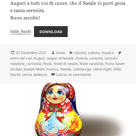
Auguri a tutti voi di cuore, che il Natale vi porti gioia
e tanta serenità.
Buon ascolto!
Stille_Nacht
DOWNLOAD
Scritto
Autore
Categorie
Tag
25 Dicembre 2021
Anna
classici
,
cultura
,
musica
il
astro del ciel
,
Auguri
,
auguri di Natale
,
Austria
,
canzoni
,
canzoni
natalizie
,
curiosità
,
Feste
,
feste di natale
,
feste natalizie
,
Franz Xaver
Gruber
,
Joseph Mohr
,
musica
,
Natale
,
Salisburgo
,
silent night
,
Stille
su “Stille Nacht”: la notte 
Nacht
,
storia
,
tedesco
Lascia un commento