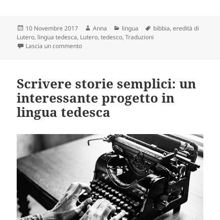
Scritto
Autore
Categorie
Tag
10 Novembre 2017
Anna
lingua
bibbia
,
eredità di
il
Lutero
,
lingua tedesca
,
Lutero
,
tedesco
,
Traduzioni
su L’influenza di Martin Lutero nell’evoluzione dell
Lascia un commento
Scrivere storie semplici: un
interessante progetto in
lingua tedesca