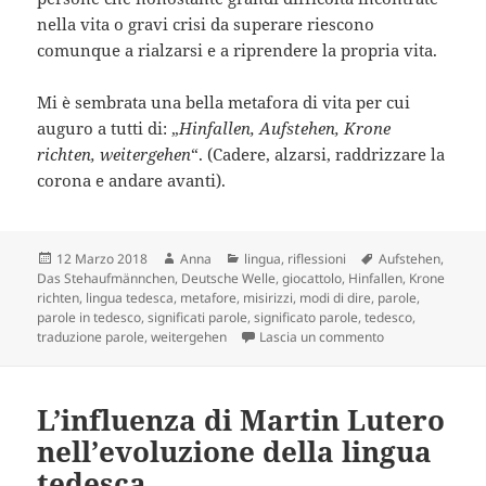
nella vita o gravi crisi da superare riescono
comunque a rialzarsi e a riprendere la propria vita.
Mi è sembrata una bella metafora di vita per cui
auguro a tutti di: „
Hinfallen, Aufstehen, Krone
richten, weitergehen
“. (Cadere, alzarsi, raddrizzare la
corona e andare avanti).
Scritto
Autore
Categorie
Tag
12 Marzo 2018
Anna
lingua
,
riflessioni
Aufstehen
,
il
Das Stehaufmännchen
,
Deutsche Welle
,
giocattolo
,
Hinfallen
,
Krone
richten
,
lingua tedesca
,
metafore
,
misirizzi
,
modi di dire
,
parole
,
parole in tedesco
,
significati parole
,
significato parole
,
tedesco
,
su Parole come 
traduzione parole
,
weitergehen
Lascia un commento
L’influenza di Martin Lutero
nell’evoluzione della lingua
tedesca