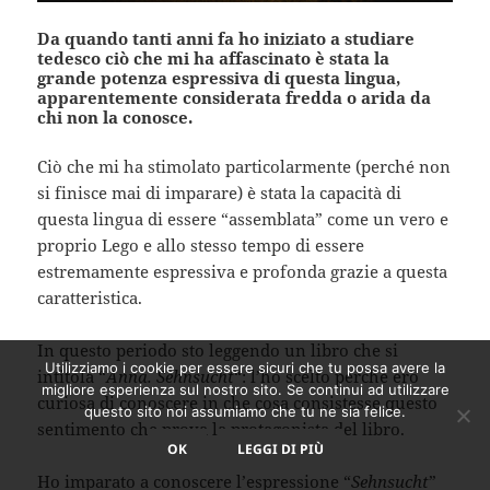
Da quando tanti anni fa ho iniziato a studiare
tedesco ciò che mi ha affascinato è stata la
grande potenza espressiva di questa lingua,
apparentemente considerata fredda o arida da
chi non la conosce.
Ciò che mi ha stimolato particolarmente (perché non
si finisce mai di imparare) è stata la capacità di
questa lingua di essere “assemblata” come un vero e
proprio Lego e allo stesso tempo di essere
estremamente espressiva e profonda grazie a questa
caratteristica.
In questo periodo sto leggendo un libro che si
Utilizziamo i cookie per essere sicuri che tu possa avere la
intitola “
Anna. Sehnsucht
“: l’ho scelto perché ero
migliore esperienza sul nostro sito. Se continui ad utilizzare
curiosa di conoscere in che cosa consistesse questo
questo sito noi assumiamo che tu ne sia felice.
sentimento che prova la protagonista del libro.
OK
LEGGI DI PIÙ
Ho imparato a conoscere l’espressione “
Sehnsucht
”