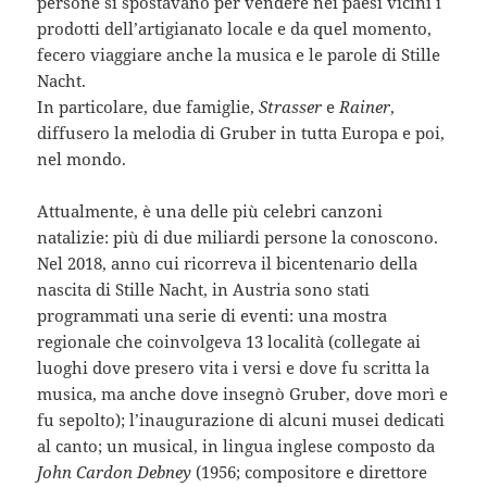
persone si spostavano per vendere nei paesi vicini i
prodotti dell’artigianato locale e da quel momento,
fecero viaggiare anche la musica e le parole di Stille
Nacht.
In particolare, due famiglie,
Strasser
e
Rainer
,
diffusero la melodia di Gruber in tutta Europa e poi,
nel mondo.
Attualmente, è una delle più celebri canzoni
natalizie: più di due miliardi persone la conoscono.
Nel 2018, anno cui ricorreva il bicentenario della
nascita di Stille Nacht, in Austria sono stati
programmati una serie di eventi: una mostra
regionale che coinvolgeva 13 località (collegate ai
luoghi dove presero vita i versi e dove fu scritta la
musica, ma anche dove insegnò Gruber, dove morì e
fu sepolto); l’inaugurazione di alcuni musei dedicati
al canto; un musical, in lingua inglese composto da
John Cardon Debney
(1956; compositore e direttore