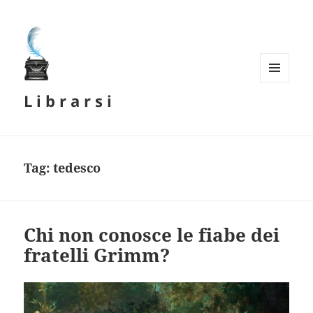
MENU
L i b r a r s i
E
WIDGET
Tag:
tedesco
Chi non conosce le fiabe dei
fratelli Grimm?