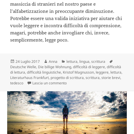
massiccia di stranieri nel nostro paese e
l’alfabetizzazione in preoccupante diminuzione.
Potrebbe essere una valida iniziativa per aiutare chi
vuole leggere e incontra difficoltà di comprensione,
magari, potrebbe anche invogliare chi, invece,
semplicemente, legge poco.
Scritto
Autore
Categorie
Tag
24 Luglio 2017
Anna
lettura
,
lingua
,
scrittura
il
Deutsche Welle
,
Die billige Wohnung
,
difficoltà di leggere
,
difficoltà
di lettura
,
difficoltà linguistiche
,
Kristof Magnusson
,
leggere
,
lettura
,
Literaturhaus Frankfurt
,
progetto di scrittura
,
scrittura
,
storie brevi
,
su Scrivere storie semplici: un interessa
tedesco
Lascia un commento