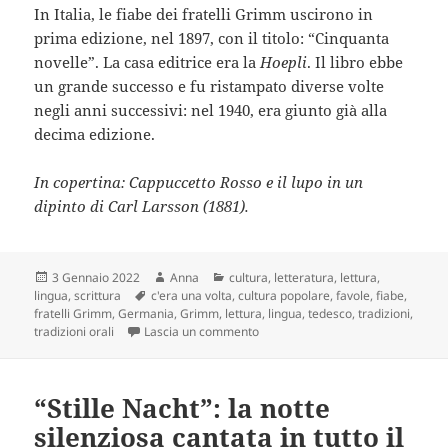
In Italia, le fiabe dei fratelli Grimm uscirono in
prima edizione, nel 1897, con il titolo: “Cinquanta
novelle”. La casa editrice era la
Hoepli
. Il libro ebbe
un grande successo e fu ristampato diverse volte
negli anni successivi: nel 1940, era giunto già alla
decima edizione.
In copertina: Cappuccetto Rosso e il lupo in un
dipinto di Carl Larsson (1881).
Scritto
Autore
Categorie
3 Gennaio 2022
Anna
cultura
,
letteratura
,
lettura
,
il
Tag
lingua
,
scrittura
c'era una volta
,
cultura popolare
,
favole
,
fiabe
,
fratelli Grimm
,
Germania
,
Grimm
,
lettura
,
lingua
,
tedesco
,
tradizioni
,
su Chi non conosce le fiabe dei fr
tradizioni orali
Lascia un commento
“Stille Nacht”: la notte
silenziosa cantata in tutto il