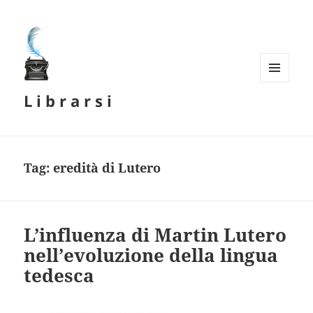
MENU
L i b r a r s i
E
WIDGET
Tag:
eredità di Lutero
L’influenza di Martin Lutero
nell’evoluzione della lingua
tedesca