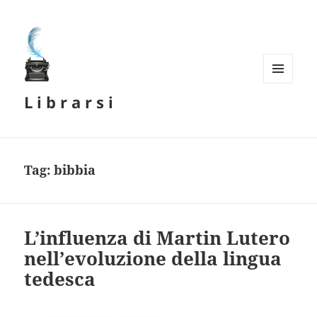
MENU
L i b r a r s i
E
WIDGET
Tag:
bibbia
L’influenza di Martin Lutero
nell’evoluzione della lingua
tedesca