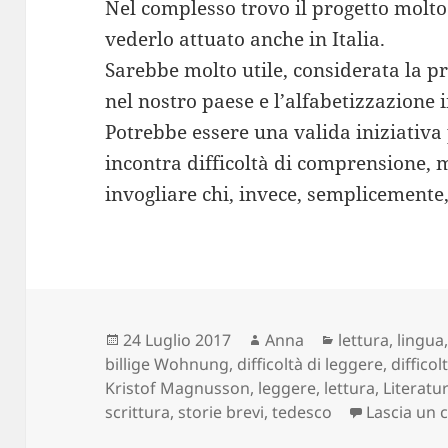
Nel complesso trovo il progetto molto 
vederlo attuato anche in Italia.
Sarebbe molto utile, considerata la p
nel nostro paese e l’alfabetizzazione
Potrebbe essere una valida iniziativa 
incontra difficoltà di comprensione,
invogliare chi, invece, semplicemente,
Scritto
Autore
Categorie
24 Luglio 2017
Anna
lettura
,
lingua
il
billige Wohnung
,
difficoltà di leggere
,
difficol
Kristof Magnusson
,
leggere
,
lettura
,
Literatu
scrittura
,
storie brevi
,
tedesco
Lascia un