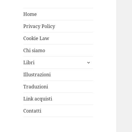
Home
Privacy Policy
Cookie Law
Chi siamo
apri
Libri
i
menù
Illustrazioni
child
Traduzioni
Link acquisti
Contatti