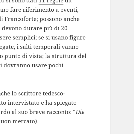
to si sono dati
11 regole
da
nno fare riferimento a eventi,
 di Francoforte; possono anche
on devono durare più di 20
sere semplici; se si usano figure
egate; i salti temporali vanno
o punto di vista; la struttura del
si dovranno usare pochi
che lo scrittore tedesco-
to intervistato e ha spiegato
ardo al suo breve racconto: “
Die
buon mercato).