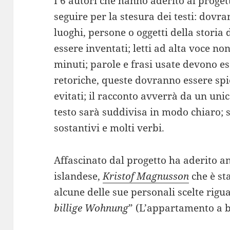
I 6 autori che hanno aderito al proget
seguire per la stesura dei testi: dovra
luoghi, persone o oggetti della storia
essere inventati; letti ad alta voce n
minuti; parole e frasi usate devono es
retoriche, queste dovranno essere spi
evitati; il racconto avverrà da un unic
testo sarà suddivisa in modo chiaro; 
sostantivi e molti verbi.
Affascinato dal progetto ha aderito an
islandese,
Kristof Magnusson
che è sta
alcune delle sue personali scelte rigu
billige Wohnung
” (L’appartamento a 