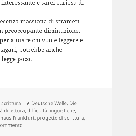
interessante e sarei curiosa di
resenza massiccia di stranieri
 in preoccupante diminuzione.
per aiutare chi vuole leggere e
 magari, potrebbe anche
 legge poco.
Tag
,
scrittura
Deutsche Welle
,
Die
tà di lettura
,
difficoltà linguistiche
,
rhaus Frankfurt
,
progetto di scrittura
,
su Scrivere storie semplici: un interessante proge
 commento