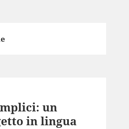
he
emplici: un
etto in lingua