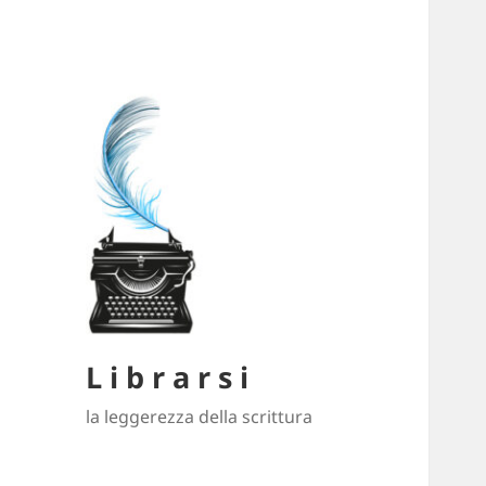
L i b r a r s i
la leggerezza della scrittura