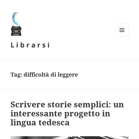
MENU
L i b r a r s i
E
WIDGET
Tag:
difficoltà di leggere
Scrivere storie semplici: un
interessante progetto in
lingua tedesca